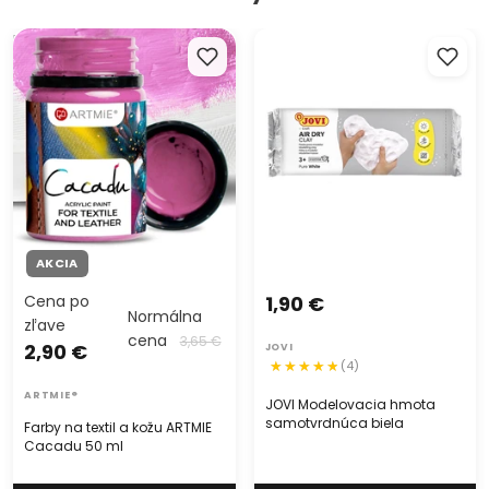
Farby na textil a kožu ARTMIE
JOVI Modelovacia hmota
Cacadu 50 ml
samotvrdnúca biela
AKCIA
Cena po
1,90 €
Normálna
zľave
cena
3,65 €
2,90 €
JOVI
(4)
ARTMIE®
JOVI Modelovacia hmota
samotvrdnúca biela
Farby na textil a kožu ARTMIE
Cacadu 50 ml