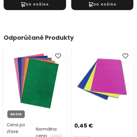
Odporúčané Produkty
Dekoračný filc 30 x 20 cm
Dekoračná guma EVA sheet
rôzne farby / 1ks
2mm 20x30cm
AKCIA
Cena po
0,45 €
Normálna
zľave
cena
0,65 €