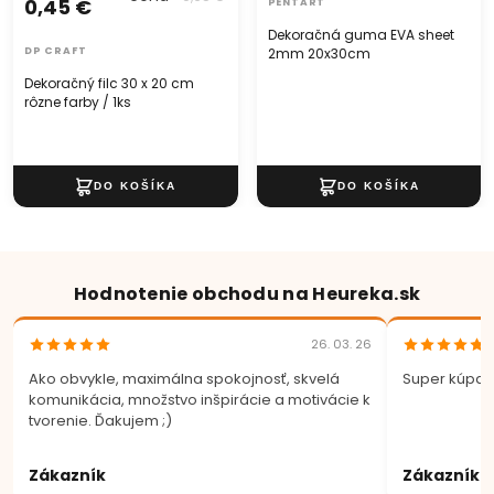
0,45 €
PENTART
Dekoračná guma EVA sheet
DP CRAFT
2mm 20x30cm
Dekoračný filc 30 x 20 cm
rôzne farby / 1ks
Hodnotenie obchodu na Heureka.sk
26. 03. 26
Ako obvykle, maximálna spokojnosť, skvelá
Super kúpa.
komunikácia, množstvo inšpirácie a motivácie k
tvorenie. Ďakujem ;)
Zákazník
Zákazník