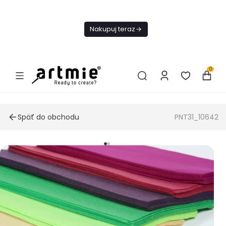
Dnes
Doprava
Nakupuj teraz
ZADARMO Od
49€
0
Späť do obchodu
PNT31_10642