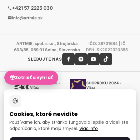
+421 57 2225 030
info@artmie.sk
ARTMIE, spol. s r.o., Strojárska
IČO: 36731684 | IČ
603/85, 069 01 Snina, Slovensko
DPH: SK2022320355
SLEDUJTE NÁS
Zotrieť a vyhrať
Shoproku 2019 -
SHOPROKU 2024 -
Víťaz
Víťaz
Ručné práca a tvorenie
Ručné práca a tvorenie
🍪
Zlatý certifikát Heureka
Overené zákazníkmi - 98 %
Cookies, ktoré nevidíte
European Art Awards
Organizátor medzinárodnej
Používame ich, aby stránka fungovala lepšie a videli ste
súťaže
odporúčania, ktoré majú zmysel.
Viac info
Európsky sociálny fond
Zamestnanosť a sociálna