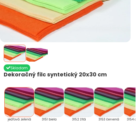
Skladom
Dekoračný filc syntetický 20x30 cm
jedľová zelená
3151 biela
3152 žltá
3153 červená
3154 c