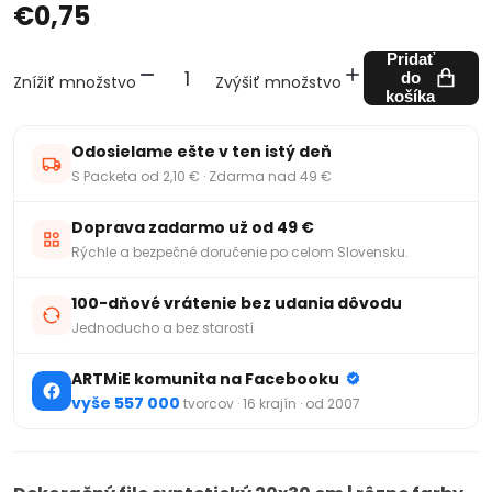
€0,75
Pridať
do
Znížiť množstvo
Zvýšiť množstvo
košíka
Odosielame ešte v ten istý deň
S Packeta od 2,10 € · Zdarma nad 49 €
Doprava zadarmo už od 49 €
Rýchle a bezpečné doručenie po celom Slovensku.
100-dňové vrátenie bez udania dôvodu
Jednoducho a bez starostí
ARTMiE komunita na Facebooku
vyše 557 000
tvorcov · 16 krajín · od 2007