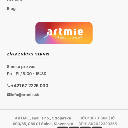
Blog
ZÁKAZNÍCKY SERVIS
Sme tu pre vás
Po - Pi / 8:00 - 15:30
+421 57 2225 030
info@artmie.sk
ARTMIE, spol. s r.o., Strojárska
IČO: 36731684 | IČ
603/85, 069 01 Snina, Slovensko
DPH: SK2022320355