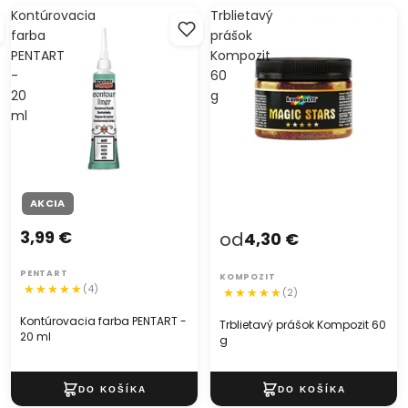
Kontúrovacia
Trblietavý
farba
prášok
PENTART
Kompozit
-
60
20
g
ml
AKCIA
3,99 €
od
4,30 €
PENTART
KOMPOZIT
(4)
(2)
Kontúrovacia farba PENTART -
Trblietavý prášok Kompozit 60
20 ml
g