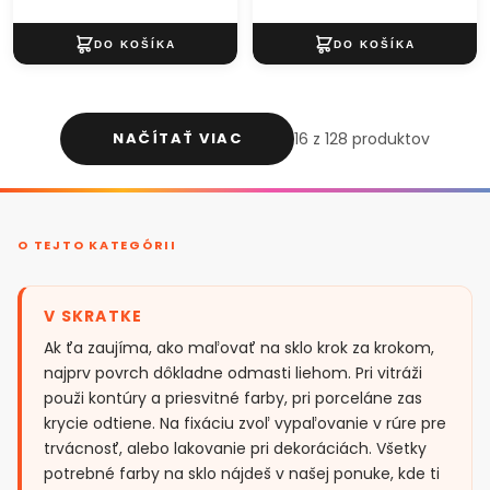
NAČÍTAŤ VIAC
16 z 128 produktov
O TEJTO KATEGÓRII
V SKRATKE
Ak ťa zaujíma, ako maľovať na sklo krok za krokom,
najprv povrch dôkladne odmasti liehom. Pri vitráži
použi kontúry a priesvitné farby, pri porceláne zas
krycie odtiene. Na fixáciu zvoľ vypaľovanie v rúre pre
trvácnosť, alebo lakovanie pri dekoráciách. Všetky
potrebné farby na sklo nájdeš v našej ponuke, kde ti