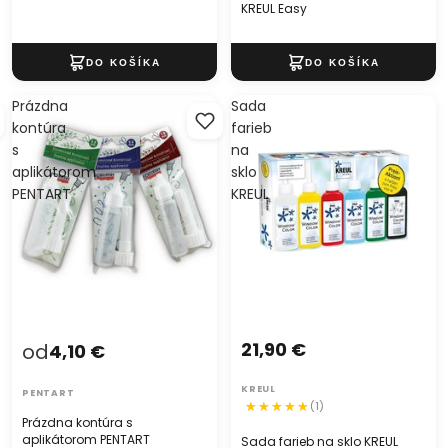
KREUL Easy
Prázdna
Sada
kontúra
farieb
s
na
aplikátorom
sklo
PENTART
KREUL
21,90 €
od
4,10 €
KREUL
PENTART
(1)
Prázdna kontúra s
aplikátorom PENTART
Sada farieb na sklo KREUL