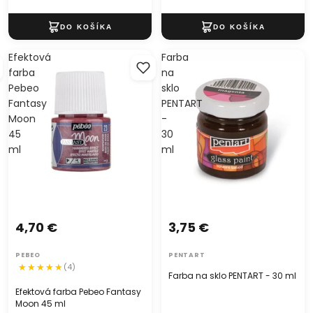
Efektová
Farba
farba
na
Pebeo
sklo
Fantasy
PENTART
Moon
-
45
30
ml
ml
4,70 €
3,75 €
PEBEO
PENTART
(4)
Farba na sklo PENTART - 30 ml
Efektová farba Pebeo Fantasy
Moon 45 ml