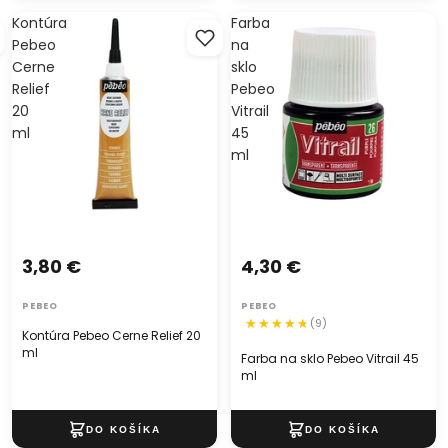
Kontúra
Farba
Pebeo
na
Cerne
sklo
Relief
Pebeo
20
Vitrail
ml
45
ml
3,80 €
4,30 €
PEBEO
PEBEO
(9)
Kontúra Pebeo Cerne Relief 20
ml
Farba na sklo Pebeo Vitrail 45
ml