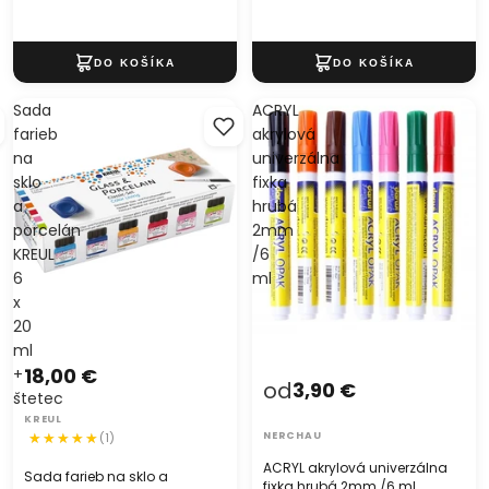
Sada
ACRYL
farieb
akrylová
na
univerzálna
sklo
fixka
a
hrubá
porcelán
2mm
KREUL
/6
6
ml
x
20
ml
18,00 €
+
od
3,90 €
štetec
KREUL
(1)
NERCHAU
ACRYL akrylová univerzálna
Sada farieb na sklo a
fixka hrubá 2mm /6 ml