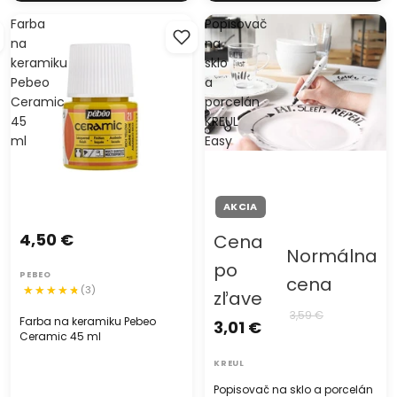
Farba
Popisovač
na
na
keramiku
sklo
Pebeo
a
Ceramic
porcelán
45
KREUL
ml
Easy
AKCIA
4,50 €
Cena
Normálna
po
PEBEO
cena
(3)
zľave
3,59 €
Farba na keramiku Pebeo
3,01 €
Ceramic 45 ml
KREUL
Popisovač na sklo a porcelán