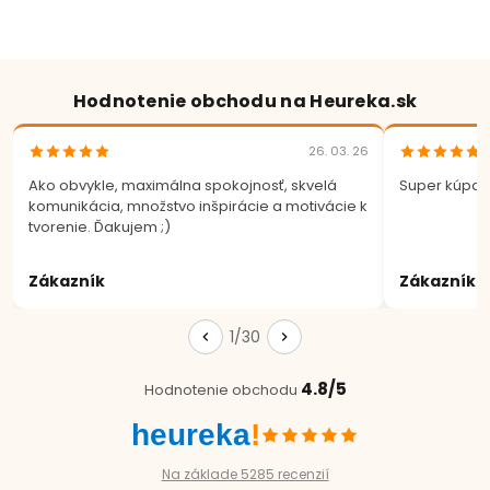
Hodnotenie obchodu na Heureka.sk
26. 03. 26
Ako obvykle, maximálna spokojnosť, skvelá
Super kúpa.
komunikácia, množstvo inšpirácie a motivácie k
tvorenie. Ďakujem ;)
Zákazník
Zákazník
1/30
4.8/5
Hodnotenie obchodu
heureka
!
Na základe 5285 recenzií