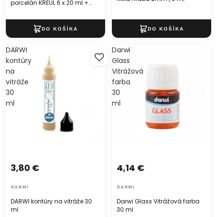
porcelán KREUL 6 x 20 ml +
štetec
DARWI
Darwi
kontúry
Glass
na
Vitrážová
vitráže
farba
30
30
ml
ml
3,80 €
4,14 €
DARWI
DARWI
DARWI kontúry na vitráže 30
Darwi Glass Vitrážová farba
ml
30 ml