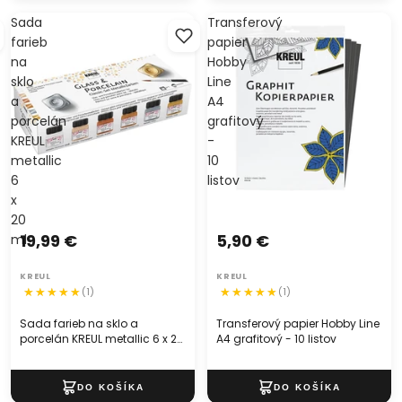
Sada
Transferový
farieb
papier
na
Hobby
sklo
Line
a
A4
porcelán
grafitový
KREUL
-
metallic
10
6
listov
x
20
19,99 €
5,90 €
ml
KREUL
KREUL
(1)
(1)
Sada farieb na sklo a
Transferový papier Hobby Line
porcelán KREUL metallic 6 x 20
A4 grafitový - 10 listov
ml