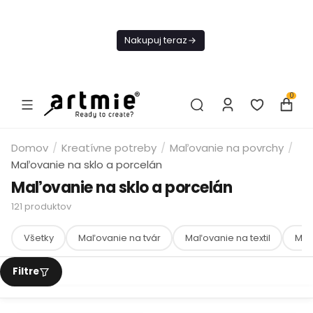
Dnes
Doprava
Nakupuj teraz
ZADARMO Od
49€
0
Domov
/
Kreatívne potreby
/
Maľovanie na povrchy
/
Maľovanie na sklo a porcelán
Maľovanie na sklo a porcelán
121
produktov
Všetky
Maľovanie na tvár
Maľovanie na textil
Maľ