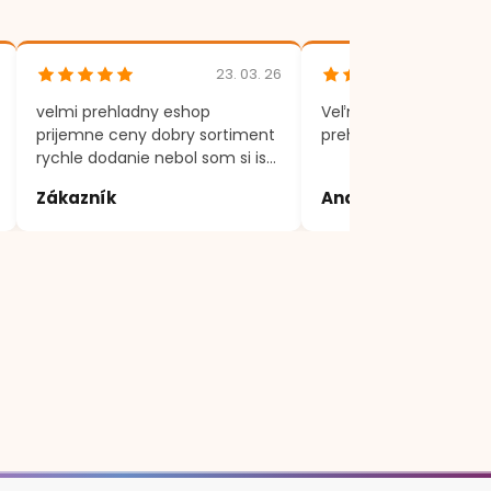
23. 03. 26
velmi prehladny eshop
Veľmi rýchle dodania,
prijemne ceny dobry sortiment
prehľadný eshop.
rychle dodanie nebol som si isty
produktom, volal som a vsetko
Zákazník
Andrea
mi vysvetlili a poradili