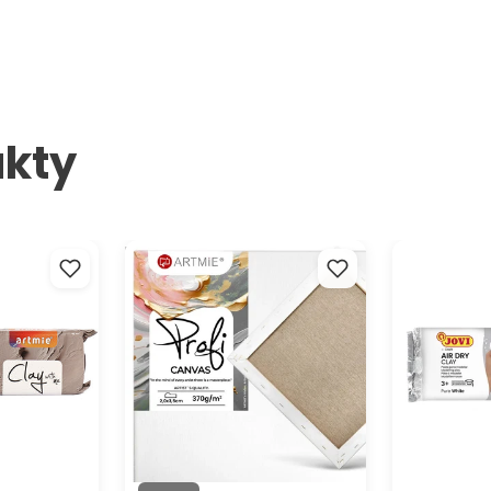
vybrať pre
svojim pro
glazúrou P
kty
delovacia
Maliarske plátno na ráme PROFI
JOVI Modelo
y with me
ARTMIE
samotvrdnúc