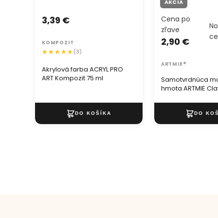
AKCIA
3,39 €
Cena po
No
zľave
c
2,90 €
KOMPOZIT
(3)
ARTMIE®
Akrylová farba ACRYL PRO
ART Kompozit 75 ml
Samotvrdnúca m
hmota ARTMIE Cla
500 g