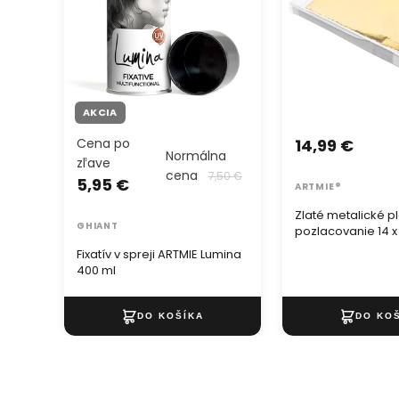
AKCIA
Cena po
14,99 €
Normálna
zľave
cena
7,50 €
5,95 €
ARTMIE®
Zlaté metalické p
GHIANT
pozlacovanie 14 x
listov
Fixatív v spreji ARTMIE Lumina
400 ml