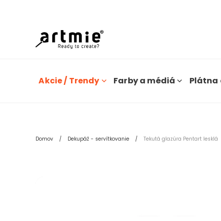
Dn
Akcie / Trendy
Farby a médiá
Plátna 
Domov
Dekupáž - servítkovanie
Tekutá glazúra Pentart lesklá