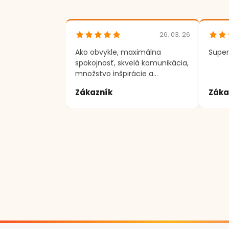
26. 03. 26
Ako obvykle, maximálna
Super
spokojnosť, skvelá komunikácia,
množstvo inšpirácie a
motivácie k tvorenie. Ďakujem
Zákazník
Záka
;)