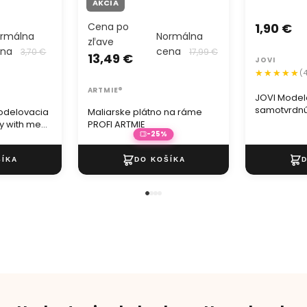
AKCIA
Cena po
1,90 €
rmálna
Normálna
zľave
ena
cena
3,70 €
17,99 €
13,49 €
JOVI
(
ARTMIE®
JOVI Model
samotvrdnú
odelovacia
Maliarske plátno na ráme
y with me
PROFI ARTMIE
-25%