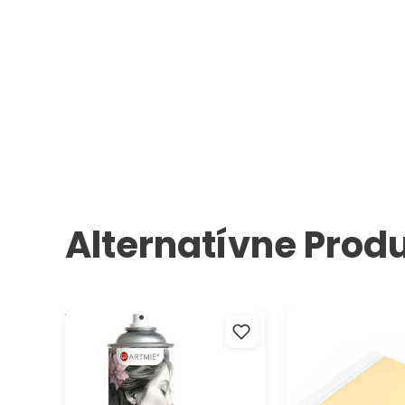
Alternatívne Prod
Fixatív v spreji ARTMIE Lumina
Zlaté metalické pl
400 ml
pozlacovanie 14 x 
listov