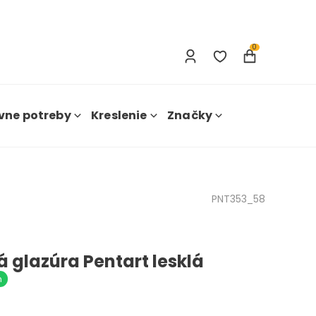
Prihlásenie
Nová registrácia
0
vne potreby
Kreslenie
Značky
PNT353_58
á glazúra Pentart lesklá
m