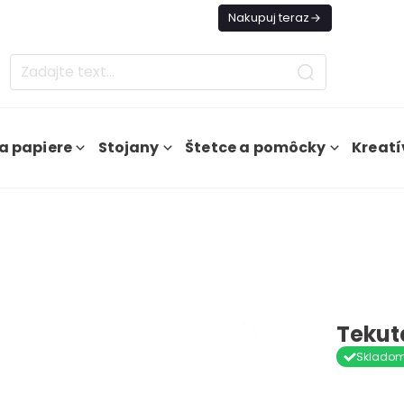
es Doprava ZADARMO Od 49€
Nakupuj teraz
a papiere
Stojany
Štetce a pomôcky
Kreatí
Tekut
Sklado