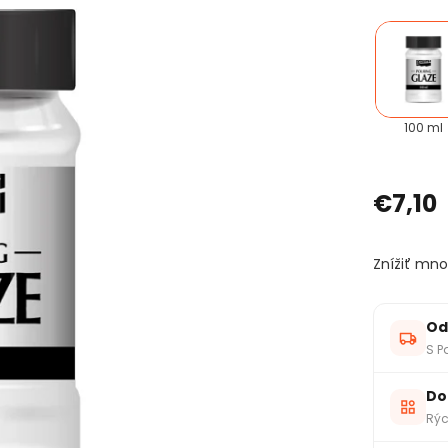
100 ml
€7,10
Znížiť mno
Od
S P
Do
Rýc