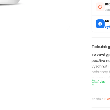
10
Jed
AR
vy
Tekutá g
Tekutá g
používa n
vyschnutí 
ochranný f
znehodnot
Čítať viac
glazúry al
aplikáciu 
lepenkový 
Značka:
PE
skvelú sam
schne rýchl