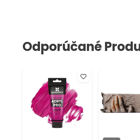
Odporúčané Produ
Akrylová farba ACRYL PRO ART
Samotvrdnúca mo
Kompozit 75 ml
hmota ARTMIE Cla
500 g