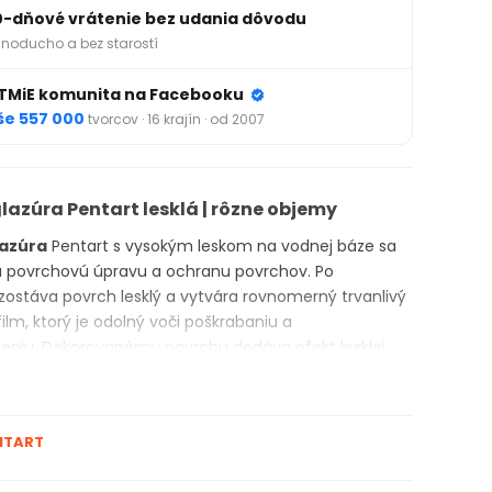
0-dňové vrátenie bez udania dôvodu
noducho a bez starostí
TMiE komunita na Facebooku
še 557 000
tvorcov · 16 krajín · od 2007
lazúra Pentart lesklá | rôzne objemy
lazúra
Pentart s vysokým leskom na vodnej báze sa
a povrchovú úpravu a ochranu povrchov. Po
zostáva povrch lesklý a vytvára rovnomerný trvanlivý
ilm, ktorý je odolný voči poškrabaniu a
eniu. Dekorovanému povrchu dodáva efekt lesklej
ebo živice. Priehľadný
pouring lak
je vhodný pre
na drevený, papierový, keramický, kamenný, kovový a
povrch. Ideálny pre dekoratívne účely a zalievanie. Má
NTART
onivelačnú vlastnosť – rovnomerne sa rozlieva a
ejšie ako klasická živica. Na výber v 100 ml alebo 230