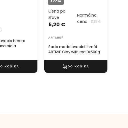
AKCIA
Cena po
9,4
Normálna
zľave
cena
11,10 €
5,20 €
ARTM
4)
3D re
ARTMIE®
mode
ovacia hmota
jemn
ca biela
Sada modelovacích hmôt
ARTMIE Clay with me 3x500g