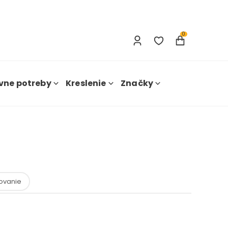
Prihlásenie
Nová registrácia
0
vne potreby
Kreslenie
Značky
ovanie