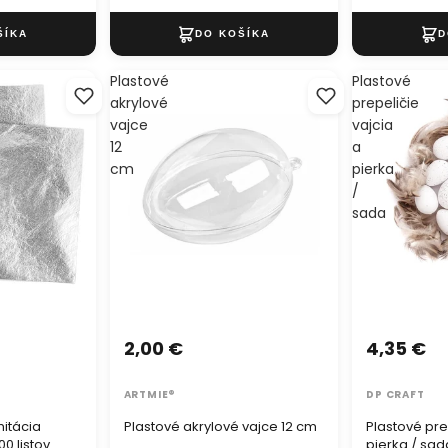
Plastové
Plastové
akrylové
prepeličie
vajce
vajcia
12
a
cm
pierka
/
sada
2,00 €
4,35 €
ARTMIE®
DP CRAFT
mitácia
Plastové akrylové vajce 12 cm
Plastové pre
00 listov
pierka / sad