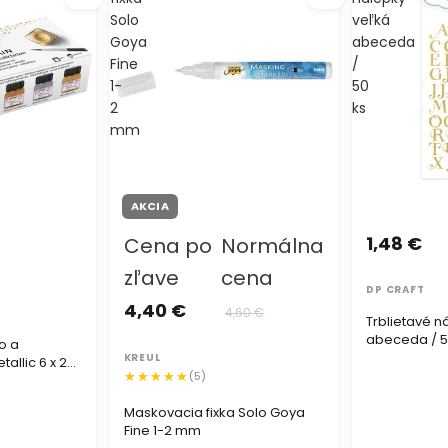
Solo
veľká
Goya
abeceda
Fine
/
1-
50
2
ks
mm
AKCIA
1,48 €
Cena po
Normálna
zľave
cena
DP CRAFT
4,40 €
4,60 €
Trblietavé n
abeceda / 5
o a
KREUL
allic 6 x 20
(5)
Maskovacia fixka Solo Goya
Fine 1-2 mm