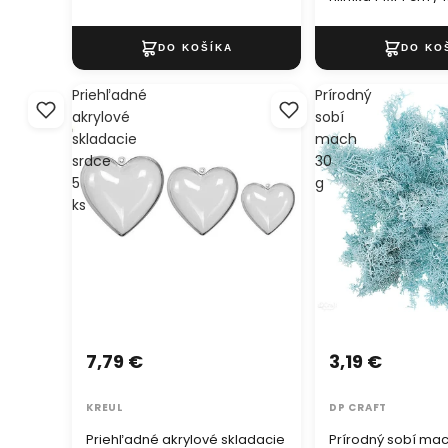
Priehľadné
Prírodný
akrylové
sobí
skladacie
mach
srdce
30
5
g
ks
7,79 €
3,19 €
KREUL
DP CRAFT
Priehľadné akrylové skladacie
Prírodný sobí mac