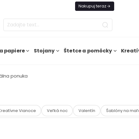
es Doprava ZADARMO Od 49€
Nakupuj teraz
a papiere
Stojany
Štetce a pomôcky
Kreatí
álna ponuka
Kreatívne Vianoce
Veľká noc
Valentín
Šablóny na maľ