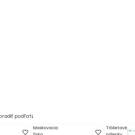
oradiť podľa
Maskovacia
Trblietavé
fixka
nálepky