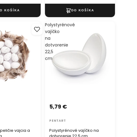
Polystyrénové
vajíčko
na
dotvorenie
22,5
cm
5,79 €
PENTART
peličie vajcia a
Polystyrénové vajíčko na
a
dotvorenie 22,5 cm