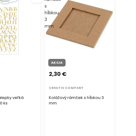
s
hĺbkou
3
mm
AKCIA
2,30 €
CREATIV COMPANY
álepky veľká
Kolážový rámček s hĺbkou 3
0 ks
mm