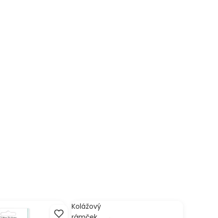
Kolážový
rámček