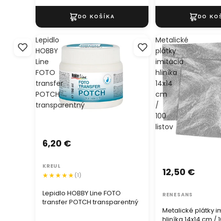
Lepidlo
Metalické
HOBBY
plátky
Line
imitácia
FOTO
hliníka
transfer
14x14
POTCH
cm
transparentný
/
100
listov
6,20 €
KREUL
12,50 €
(1)
Lepidlo HOBBY Line FOTO
RENESANS
transfer POTCH transparentný
Metalické plátky i
hliníka 14x14 cm / 1