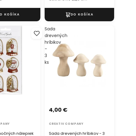
Sada
drevených
hríbikov
-
3
ks
4,00 €
MPANY
CREATIV COMPANY
nočných nálepiek
Sada drevených hríbikov - 3