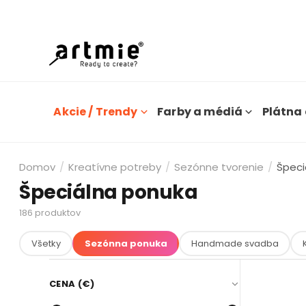
Dn
Akcie / Trendy
Farby a médiá
Plátna 
Domov
/
Kreatívne potreby
/
Sezónne tvorenie
/
Špeci
Špeciálna ponuka
186
produktov
Všetky
Sezónna ponuka
Handmade svadba