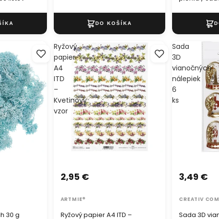
Ryžový
Sada
papier
3D
A4
vianočných
ITD
nálepiek
–
6
Kvetinový
ks
vzor
2,95 €
3,49 €
ARTMIE®
CREATIV CO
h 30 g
Ryžový papier A4 ITD –
Sada 3D via