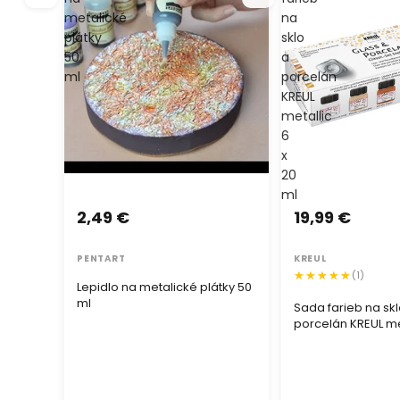
metalické
na
plátky
sklo
50
a
ml
porcelán
KREUL
metallic
6
x
20
ml
2,49 €
19,99 €
PENTART
KREUL
(1)
Lepidlo na metalické plátky 50
ml
Sada farieb na skl
porcelán KREUL met
ml