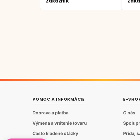
Zákazník
Záka
;)
POMOC A INFORMÁCIE
E-SHO
Doprava a platba
O nás
Výmena a vrátenie tovaru
Spolupr
Často kladené otázky
Pridaj 