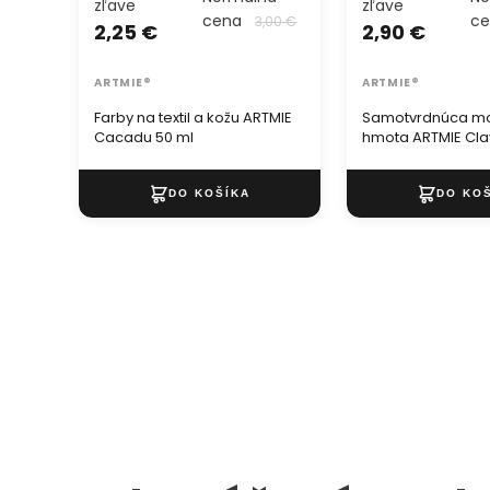
zľave
zľave
cena
c
3,00 €
2,25 €
2,90 €
ARTMIE®
ARTMIE®
Farby na textil a kožu ARTMIE
Samotvrdnúca m
Cacadu 50 ml
hmota ARTMIE Cla
500 g