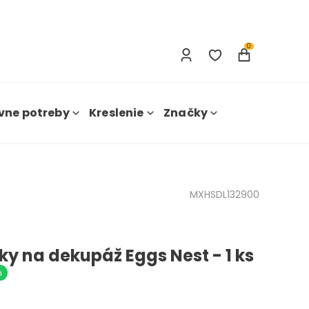
Prihlásenie
Nová registrácia
0
vne potreby
Kreslenie
Značky
MXHSDL132900
ky na dekupáž Eggs Nest - 1 ks
m