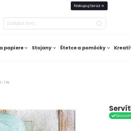
es Doprava ZADARMO Od 49€
Nakupuj teraz
a papiere
Stojany
Štetce a pomôcky
Kreatí
 - 1 ks
Servít
Sklado