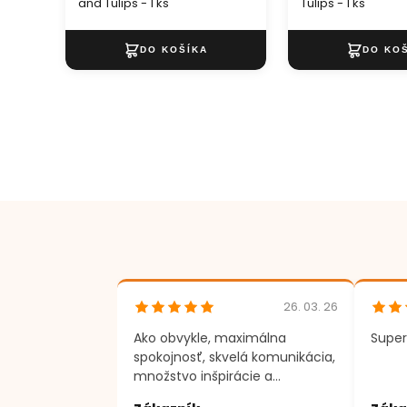
and Tulips - 1 ks
Tulips - 1 ks
26. 03. 26
Ako obvykle, maximálna
Super
spokojnosť, skvelá komunikácia,
množstvo inšpirácie a
motivácie k tvorenie. Ďakujem