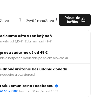
Pridať do
žstvo
Zvýšiť množstvo
košíka
osielame ešte v ten istý deň
acketa od 2,10 € · Zdarma nad 49 €
prava zadarmo už od 49 €
hle a bezpečné doručenie po celom Slovensku.
0-dňové vrátenie bez udania dôvodu
noducho a bez starostí
TMiE komunita na Facebooku
še 557 000
tvorcov · 16 krajín · od 2007