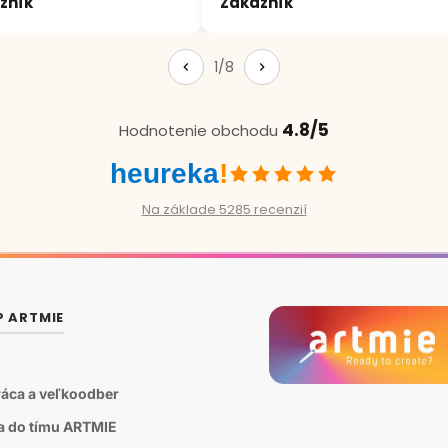
zník
Zákazník
1/8
4.8/5
Hodnotenie obchodu
heureka
!
Na základe 5285 recenzií
P ARTMIE
áca a veľkoodber
sa do tímu ARTMIE