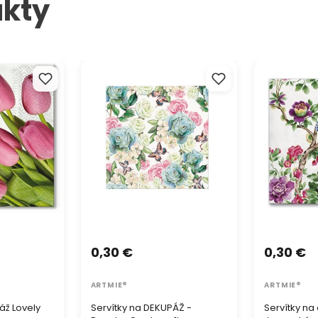
kty
ž Lovely
Servítky na DEKUPÁŽ - Powder
Servítky na
Garden - 1ks
záhrada - 1 k
0,30 €
0,30 €
ARTMIE®
ARTMIE®
áž Lovely
Servítky na DEKUPÁŽ -
Servítky n