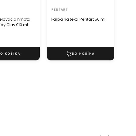
PENTART
KOMP
elovacia hmota
Farba na textil Pentart 50 ml
Akryl
dy Clay 910 ml
MAMB