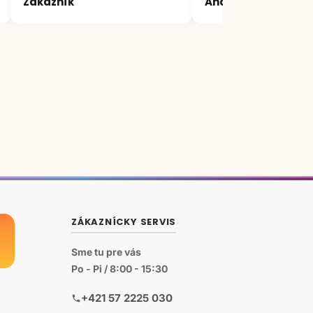
Zákazník
Andrea
mi vysvetlili a poradili
ZÁKAZNÍCKY SERVIS
Sme tu pre vás
Po - Pi / 8:00 - 15:30
+421 57 2225 030