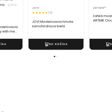
ena
3,70 €
JOVI
ARTMIE®
(4)
Ľahká mod
ARTMIE Clou
JOVI Modelovacia hmota
samotvrdnúca biela
odelovacia
y with me