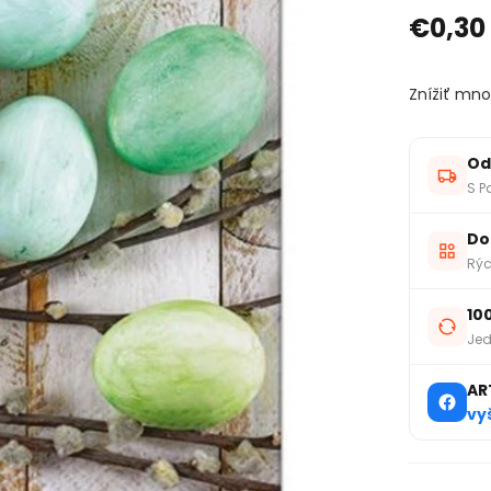
€0,30
Znížiť mno
Od
S P
Do
Rýc
10
Jed
AR
vy