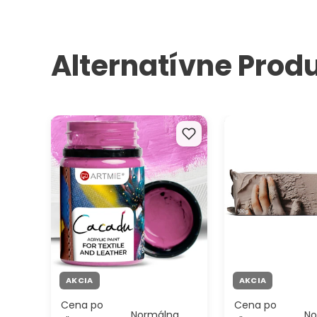
Alternatívne Prod
Farby na textil a kožu ARTMIE
Samotvrdnúca mo
Cacadu 50 ml
hmota ARTMIE Cla
500 g
AKCIA
AKCIA
Cena po
Cena po
Normálna
No