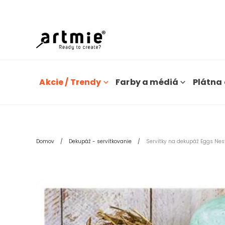
Dn
Akcie / Trendy
Farby a médiá
Plátna 
Domov
Dekupáž - servítkovanie
Servítky na dekupáž Eggs Nest