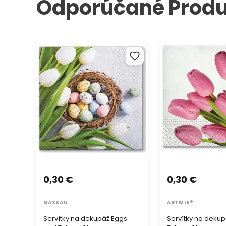
Odporúčané Produ
Servítky na dekupáž Eggs and
Servítky na dekupá
Tulips - 1 ks
Tulips - 1 ks
0,30 €
0,30 €
NASSAU
ARTMIE®
Servítky na dekupáž Eggs
Servítky na dekup