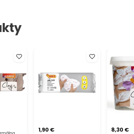
týmito kva
remeselný
ich nalept
každého. B
ukty
servítkami
delovacia
JOVI Modelovacia hmota
Ľahká mode
y with me
samotvrdnúca biela
ARTMIE Cloud
1,90 €
8,30 €
rmálna