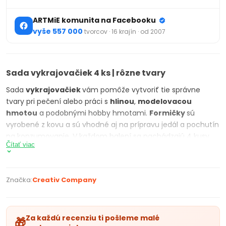
ARTMiE komunita na Facebooku
vyše 557 000
tvorcov · 16 krajín · od 2007
Sada vykrajovačiek 4 ks | rôzne tvary
Sada
vykrajovačiek
vám pomôže vytvoriť tie správne
tvary pri pečení alebo práci s
hlinou
,
modelovacou
hmotou
a podobnými hobby hmotami.
Formičky
sú
vyrobené z kovu a sú vhodné aj na prípravu jedál a pochutín
na konzumovanie. V každom balení sa nachádzajú 4 kusy
Čítať viac
formičiek v rôznych tvaroch a veľkostiach. Zaujímavé
motívy sú vhodné aj na tvorenie s deťmi, či tematické
tvorenie - zima, jeseň… Vykrajovať nimi môžete aj rôzne
Značka:
Creativ Company
hmoty ako hlina či FIMO. Objavte čaro pečenia a výroby
handmade dekorácií pomocou týchto sád vykrajovačiek.
PARAMETRE PRODUKTU:
Za každú recenziu ti pošleme malé
🎁