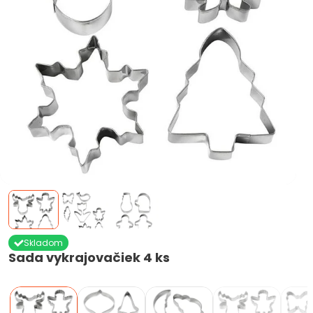
Skladom
Sada vykrajovačiek 4 ks