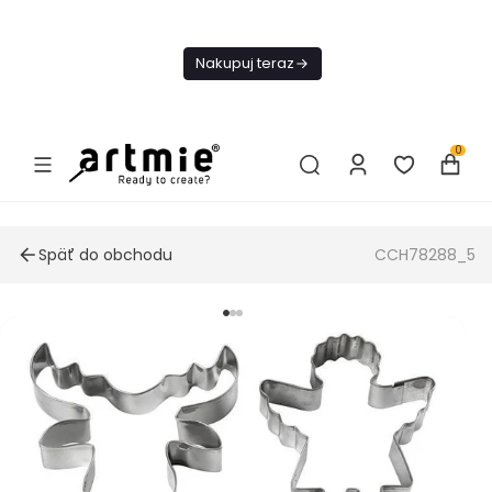
Dnes
Doprava
Nakupuj teraz
ZADARMO Od
49€
0
Späť do obchodu
CCH78288_5