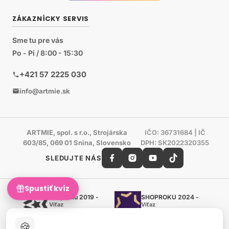
ZÁKAZNÍCKY SERVIS
Sme tu pre vás
Po - Pi / 8:00 - 15:30
+421 57 2225 030
info@artmie.sk
ARTMIE, spol. s r.o., Strojárska
IČO: 36731684 | IČ
603/85, 069 01 Snina, Slovensko
DPH: SK2022320355
SLEDUJTE NÁS
Spustiť kvíz
Shoproku 2019 -
SHOPROKU 2024 -
Víťaz
Víťaz
Ručné práca a tvorenie
Ručné práca a tvorenie
🍪
Zlatý certifikát Heureka