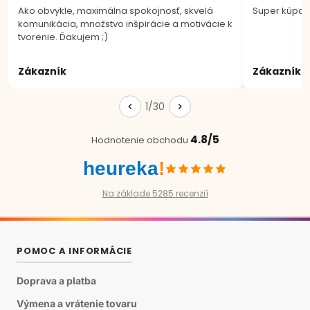
Ako obvykle, maximálna spokojnosť, skvelá
Super kúpa.
komunikácia, množstvo inšpirácie a motivácie k
tvorenie. Ďakujem ;)
Zákazník
Zákazník
1/30
4.8/5
Hodnotenie obchodu
heureka
!
Na základe 5285 recenzií
POMOC A INFORMÁCIE
Doprava a platba
Výmena a vrátenie tovaru