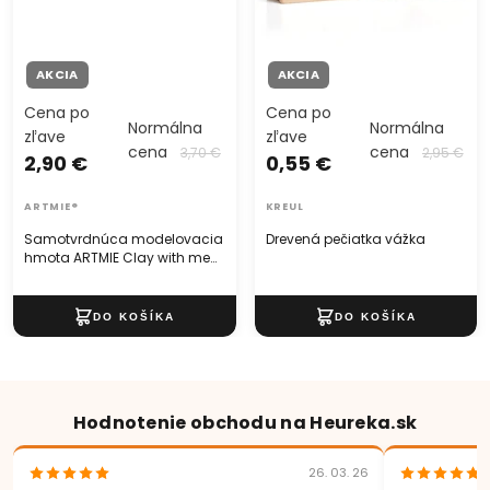
AKCIA
AKCIA
Cena po
Cena po
Normálna
Normálna
zľave
zľave
cena
cena
3,70 €
2,95 €
2,90 €
0,55 €
ARTMIE®
KREUL
Samotvrdnúca modelovacia
Drevená pečiatka vážka
hmota ARTMIE Clay with me
500 g
Hodnotenie obchodu na Heureka.sk
26. 03. 26