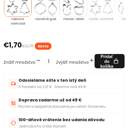
rukavica.
vianočné gule
mesiac. oblak
vločka. stromček
list.
snehuliak
€1,70
€3,70
Akcia
Pridať
do
Znížiť množstvo
Zvýšiť množstvo
košíka
Odosielame ešte v ten istý deň
S Packeta od 2,10 € · Zdarma nad 49 €
Doprava zadarmo už od 49 €
Rýchle a bezpečné doručenie po celom Slovensku.
100-dňové vrátenie bez udania dôvodu
Jednoducho a bez starostí