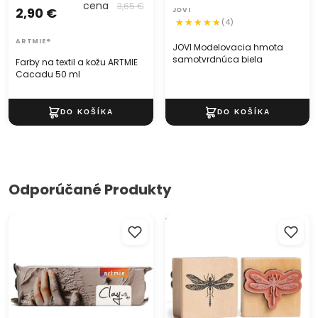
cena
3,65 €
2,90 €
JOVI
(4)
ARTMIE®
JOVI Modelovacia hmota
samotvrdnúca biela
Farby na textil a kožu ARTMIE
Cacadu 50 ml
Odporúčané Produkty
Samotvrdnúca modelovacia
Drevená pečiatka vážka
hmota ARTMIE Clay with me
500 g