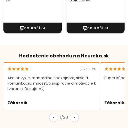
ks
potlačou A4
Hodnotenie obchodu na Heureka.sk
26. 03. 26
Ako obvykle, maximálna spokojnosť, skvelá
Super kúpa.
komunikácia, množstvo inšpirácie a motivácie k
tvorenie. Ďakujem ;)
Zákazník
Zákazník
1/30