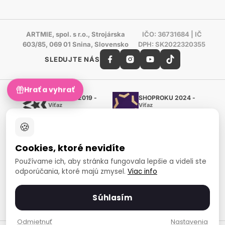
ARTMIE, spol. s r.o., Strojárska
IČO: 36731684 | IČ
603/85, 069 01 Snina, Slovensko
DPH: SK2022320355
SLEDUJTE NÁS
Hrať a vyhrať
Shoproku 2019 -
SHOPROKU 2024 -
Víťaz
Víťaz
Ručné práca a tvorenie
Ručné práca a tvorenie
🍪
Zlatý certifikát Heureka
Overené zákazníkmi - 98 %
Cookies, ktoré nevidíte
European Art Awards
Organizátor medzinárodnej
Používame ich, aby stránka fungovala lepšie a videli ste
súťaže
odporúčania, ktoré majú zmysel.
Viac info
Európsky sociálny fond
Zamestnanosť a sociálna
inklúzia
Súhlasím
Spôsoby platby
Odmietnuť
Nastavenia