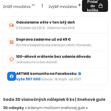
Pridať
do
Znížiť množstvo
Zvýšiť množstvo
košíka
Odosielame ešte v ten istý deň
S Packeta od 2,10 € · Zdarma nad 49 €
Doprava zadarmo už od 49 €
Rýchle a bezpečné doručenie po celom Slovensku.
100-dňové vrátenie bez udania dôvodu
Jednoducho a bez starostí
ARTMiE komunita na Facebooku
vyše 557 000
tvorcov · 16 krajín · od 2007
Sada 3D vianočných nálepiek 6 ks | Snehové gule
3D nálepky
s krásnym motívom snehovej gule s