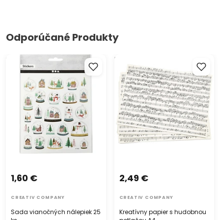
Odporúčané Produkty
Sada vianočných nálepiek 25
Kreatívny papier s hudobnou
ks
potlačou A4
1,60 €
2,49 €
CREATIV COMPANY
CREATIV COMPANY
Sada vianočných nálepiek 25
Kreatívny papier s hudobnou