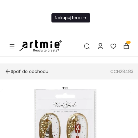
Dnes
Doprava
Nakupuj teraz
ZADARMO Od
49€
0
Späť do obchodu
CCH28483