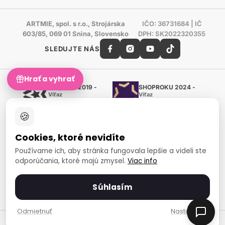
ARTMIE, spol. s r.o., Strojárska
IČO: 36731684 | IČ
603/85, 069 01 Snina, Slovensko
DPH: SK2022320355
SLEDUJTE NÁS
Hrať a vyhrať
Shoproku 2019 -
SHOPROKU 2024 -
Víťaz
Víťaz
Ručné práca a tvorenie
Ručné práca a tvorenie
🍪
Zlatý certifikát Heureka
Overené zákazníkmi - 98 %
Cookies, ktoré nevidíte
European Art Awards
Organizátor medzinárodnej
Používame ich, aby stránka fungovala lepšie a videli ste
súťaže
odporúčania, ktoré majú zmysel.
Viac info
Európsky sociálny fond
Zamestnanosť a sociálna
inklúzia
Súhlasím
Spôsoby platby
Odmietnuť
Nastavenia
© 2007-2026 ARTMIE, spol. s r.o.