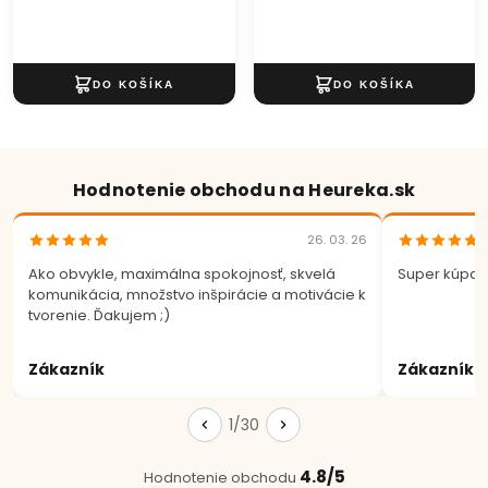
Hodnotenie obchodu na Heureka.sk
26. 03. 26
Ako obvykle, maximálna spokojnosť, skvelá
Super kúpa.
komunikácia, množstvo inšpirácie a motivácie k
tvorenie. Ďakujem ;)
Zákazník
Zákazník
1/30
4.8/5
Hodnotenie obchodu