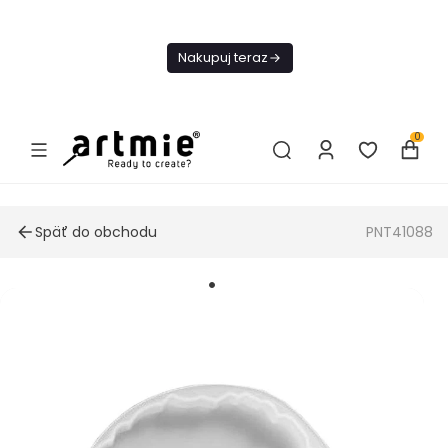
Dnes
Doprava
Nakupuj teraz
ZADARMO Od
49€
0
Späť do obchodu
PNT41088