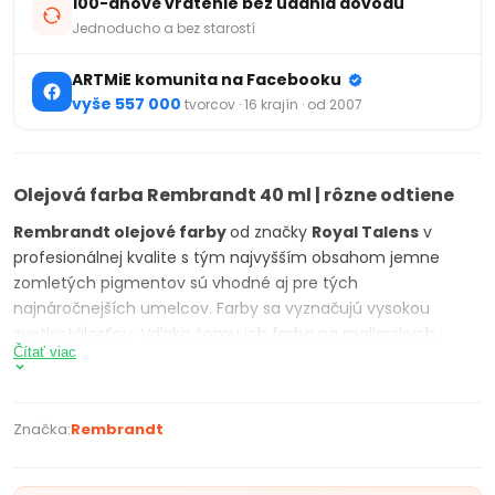
100-dňové vrátenie bez udania dôvodu
Jednoducho a bez starostí
ARTMiE komunita na Facebooku
vyše 557 000
tvorcov · 16 krajín · od 2007
Olejová farba Rembrandt 40 ml | rôzne odtiene
Rembrandt olejové farby
od značky
Royal Talens
v
profesionálnej kvalite s tým najvyšším obsahom jemne
zomletých pigmentov sú vhodné aj pre tých
najnáročnejších umelcov. Farby sa vyznačujú vysokou
svetlostálosťou. Vďaka čomu ich farba na maliarskych
Čítať viac
dielach nevybledne ani po veľmi dlhých rokoch. Dajú sa
ľahko miešať a aj po zmiešaní si zachovávajú svoj lesk.
Keďže sú zostavené z tých najkvalitnejších pigmentov, to
Značka:
Rembrandt
zaisťuje ich najvyššiu možnú stabilitu a kvalitu. Farby majú 4
stupne rozlíšenia: transparentné, polotransparentné,
polokrycie a krycie. Farebná paleta obsahuje až 120 odtieňov.