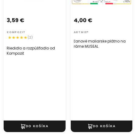
3,59 €
4,00 €
KOMPOZIT
ARTMIE®
(2)
Ľanové maliarske plátno na
ráme MUSEAL
Riedidlo a rozpúšťadlo od
Kompozit