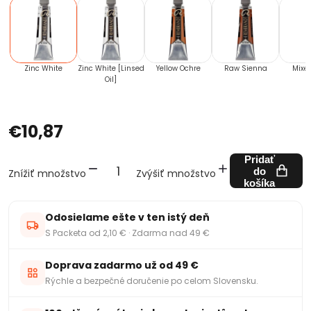
Zinc White
Zinc White [Linsed
Yellow Ochre
Raw Sienna
Mixed
Oil]
€10,87
Pridať
do
Znížiť množstvo
Zvýšiť množstvo
košíka
Odosielame ešte v ten istý deň
S Packeta od 2,10 € · Zdarma nad 49 €
Doprava zadarmo už od 49 €
Rýchle a bezpečné doručenie po celom Slovensku.