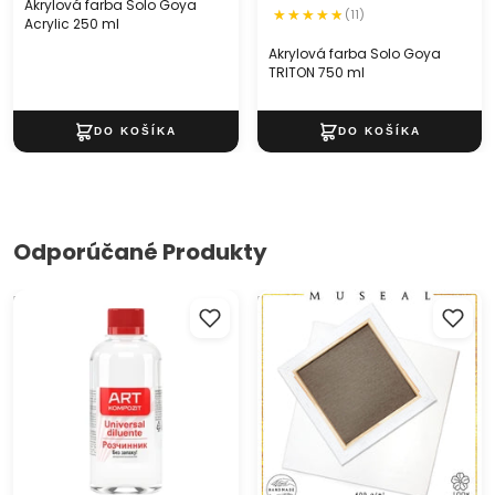
Akrylová farba Solo Goya
(11)
Acrylic 250 ml
Akrylová farba Solo Goya
TRITON 750 ml
Odporúčané Produkty
Riedidlo a rozpúšťadlo od
Ľanové maliarske plátno na
Kompozit
ráme MUSEAL