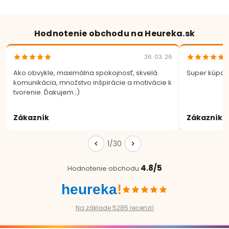
Hodnotenie obchodu na Heureka.sk
26. 03. 26
Ako obvykle, maximálna spokojnosť, skvelá
Super kúpa.
komunikácia, množstvo inšpirácie a motivácie k
tvorenie. Ďakujem ;)
Zákazník
Zákazník
1/30
4.8/5
Hodnotenie obchodu
heureka
!
Na základe 5285 recenzií