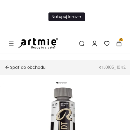
Dnes
Doprava
Nakupuj teraz
ZADARMO Od
49€
0
Späť do obchodu
RTL0105_1042