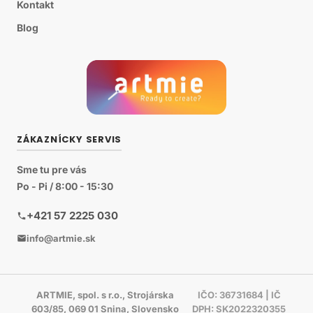
Kontakt
Blog
ZÁKAZNÍCKY SERVIS
Sme tu pre vás
Po - Pi / 8:00 - 15:30
+421 57 2225 030
info@artmie.sk
ARTMIE, spol. s r.o., Strojárska
IČO: 36731684 | IČ
603/85, 069 01 Snina, Slovensko
DPH: SK2022320355