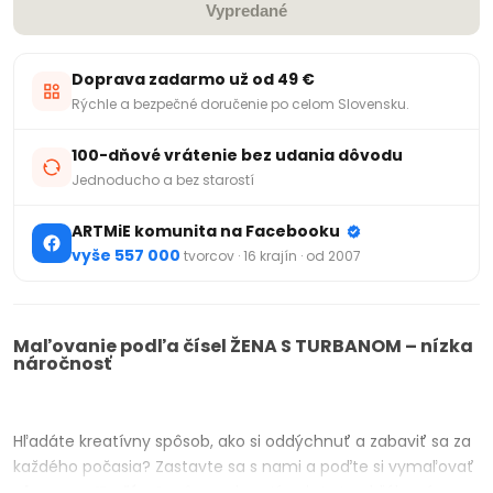
Vypredané
Doprava zadarmo už od 49 €
Rýchle a bezpečné doručenie po celom Slovensku.
100-dňové vrátenie bez udania dôvodu
Jednoducho a bez starostí
ARTMiE komunita na Facebooku
vyše 557 000
tvorcov · 16 krajín · od 2007
Maľovanie podľa čísel ŽENA S TURBANOM – nízka
náročnosť
.
Hľadáte kreatívny spôsob, ako si oddýchnuť a zabaviť sa za
každého počasia? Zastavte sa s nami a poďte si vymaľovať
obraz podľa čísel
s rôznymi motívmi. Je to obľúbená