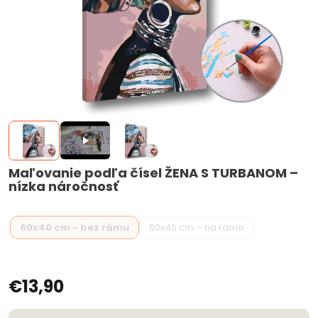
Maľovanie podľa čísel ŽENA S TURBANOM –
nízka náročnosť
60x40 cm - bez rámu
60x40 cm – na ráme
€13,90