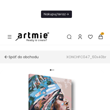
Dnes
Doprava
Nakupuj teraz
ZADARMO Od
49€
0
Späť do obchodu
XONCHFC047_60x40br