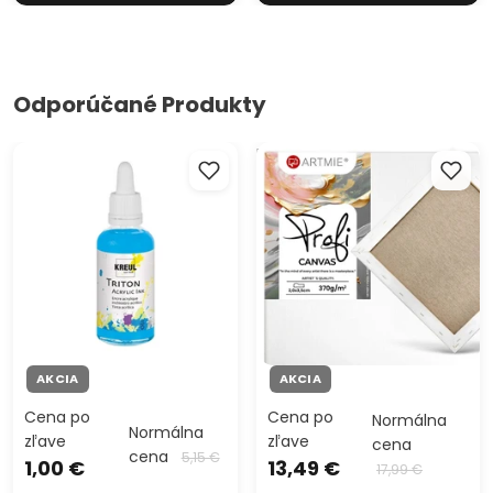
Odporúčané Produkty
Akrylový atrament Triton 40
Maliarske plátno na ráme
ml - KREUL
PROFI ARTMIE
AKCIA
AKCIA
Cena po
Cena po
Normálna
Normálna
zľave
zľave
cena
cena
5,15 €
1,00 €
13,49 €
17,99 €