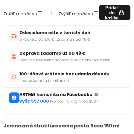
Pridať
do
Znížiť množstvo
Zvýšiť množstvo
košíka
Odosielame ešte v ten istý deň
S Packeta od 2,10 € · Zdarma nad 49 €
Doprava zadarmo už od 49 €
Rýchle a bezpečné doručenie po celom Slovensku.
100-dňové vrátenie bez udania dôvodu
Jednoducho a bez starostí
ARTMiE komunita na Facebooku
vyše 557 000
tvorcov · 16 krajín · od 2007
Jemnozrná štruktúrovacia pasta Rosa 150 ml