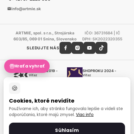
info@artmie.sk
ARTMIE, spol. s r.o., Strojárska
IČO: 36731684 | IČ
603/85, 069 01 Snina, Slovensko
DPH: SK2022320355
SLEDUJTE NÁS
Hrať a vyhrať
Shoproku 2019 -
SHOPROKU 2024 -
Víťaz
Víťaz
Ručné práca a tvorenie
Ručné práca a tvorenie
🍪
Zlatý certifikát Heureka
Overené zákazníkmi - 98 %
Cookies, ktoré nevidíte
European Art Awards
Organizátor medzinárodnej
Používame ich, aby stránka fungovala lepšie a videli ste
súťaže
odporúčania, ktoré majú zmysel.
Viac info
Európsky sociálny fond
Zamestnanosť a sociálna
inklúzia
Súhlasím
Spôsoby platby