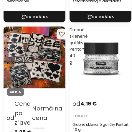
dekorovanie
scrapbooking a dekoračné
tvorenie
Šablóny
Drobné
na
sklenené
kreatívne
guličky
dekorovanie
Pentart
a
40
maľovanie
g
AKCIA
Cena
od
4,19 €
Normálna
po
od
cena
PENTART
zľave
Drobné sklenené guličky Pentart
9,20 €
40 g