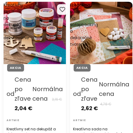
Kreatívny
Kreatívna
set
sada
na
na
dekupáž
scrapbooking
a
a
dekorovanie
dekoračné
tvorenie
AKCIA
AKCIA
Cena
Cena
Normálna
po
Normálna
po
od
od
cena
zľave
cena
zľave
3,16 €
4,78 €
2,04 €
2,62 €
ARTMIE
ARTMIE
Kreatívny set na dekupáž a
Kreatívna sada na