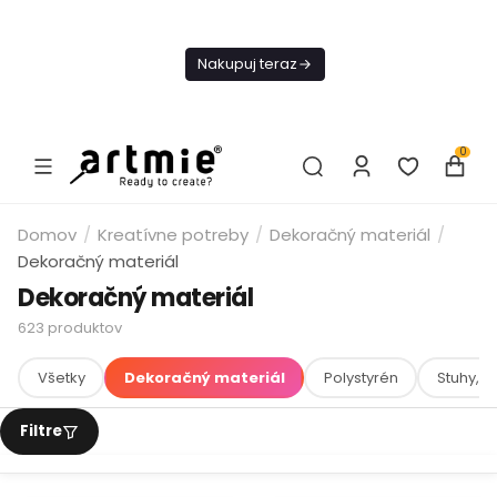
Dnes
Doprava
Nakupuj teraz
ZADARMO Od
49€
0
Domov
/
Kreatívne potreby
/
Dekoračný materiál
/
Dekoračný materiál
Dekoračný materiál
623
produktov
Všetky
Dekoračný materiál
Polystyrén
Stuhy, g