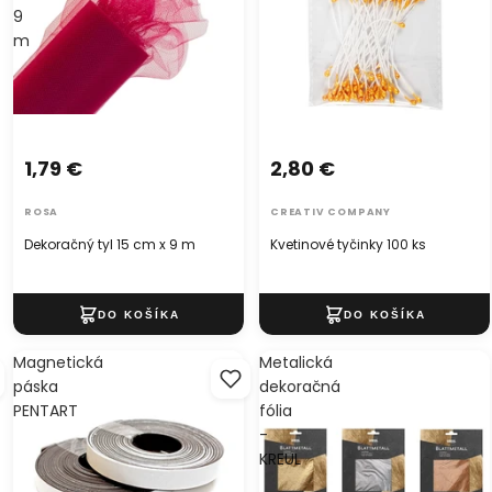
9
m
1,79 €
2,80 €
ROSA
CREATIV COMPANY
Dekoračný tyl 15 cm x 9 m
Kvetinové tyčinky 100 ks
Magnetická
Metalická
páska
dekoračná
PENTART
fólia
-
KREUL