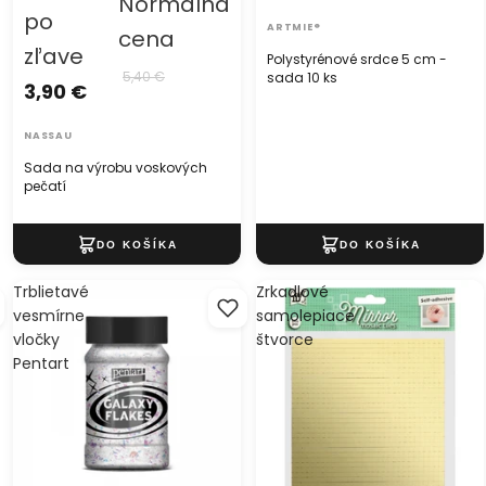
Normálna
po
ARTMIE®
cena
zľave
Polystyrénové srdce 5 cm -
5,40 €
sada 10 ks
3,90 €
NASSAU
Sada na výrobu voskových
pečatí
Trblietavé
Zrkadlové
vesmírne
samolepiace
vločky
štvorce
Pentart