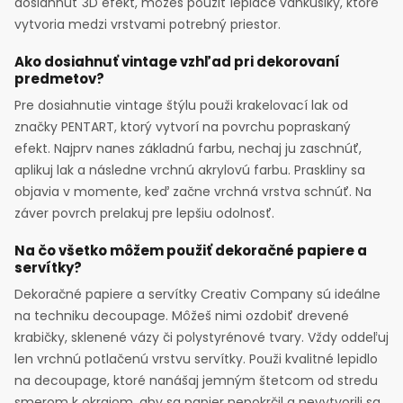
dosiahnuť 3D efekt, môžeš použiť lepiace vankúšiky, ktoré
vytvoria medzi vrstvami potrebný priestor.
Ako dosiahnuť vintage vzhľad pri dekorovaní
predmetov?
Pre dosiahnutie vintage štýlu použi krakelovací lak od
značky PENTART, ktorý vytvorí na povrchu popraskaný
efekt. Najprv nanes základnú farbu, nechaj ju zaschnúť,
aplikuj lak a následne vrchnú akrylovú farbu. Praskliny sa
objavia v momente, keď začne vrchná vrstva schnúť. Na
záver povrch prelakuj pre lepšiu odolnosť.
Na čo všetko môžem použiť dekoračné papiere a
servítky?
Dekoračné papiere a servítky Creativ Company sú ideálne
na techniku decoupage. Môžeš nimi ozdobiť drevené
krabičky, sklenené vázy či polystyrénové tvary. Vždy oddeľuj
len vrchnú potlačenú vrstvu servítky. Použi kvalitné lepidlo
na decoupage, ktoré nanášaj jemným štetcom od stredu
smerom k okrajom, aby sa papier nepokrčil a nevytvorili sa