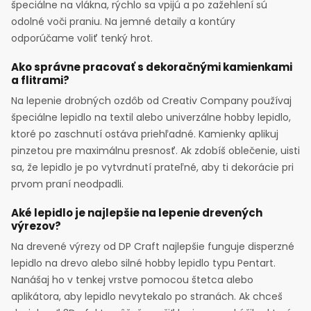
špeciálne na vlákna, rýchlo sa vpijú a po zažehlení sú
odolné voči praniu. Na jemné detaily a kontúry
odporúčame voliť tenký hrot.
Ako správne pracovať s dekoračnými kamienkami
a flitrami?
Na lepenie drobných ozdôb od Creativ Company používaj
špeciálne lepidlo na textil alebo univerzálne hobby lepidlo,
ktoré po zaschnutí ostáva priehľadné. Kamienky aplikuj
pinzetou pre maximálnu presnosť. Ak zdobíš oblečenie, uisti
sa, že lepidlo je po vytvrdnutí prateľné, aby ti dekorácie pri
prvom praní neodpadli.
Aké lepidlo je najlepšie na lepenie drevených
výrezov?
Na drevené výrezy od DP Craft najlepšie funguje disperzné
lepidlo na drevo alebo silné hobby lepidlo typu Pentart.
Nanášaj ho v tenkej vrstve pomocou štetca alebo
aplikátora, aby lepidlo nevytekalo po stranách. Ak chceš