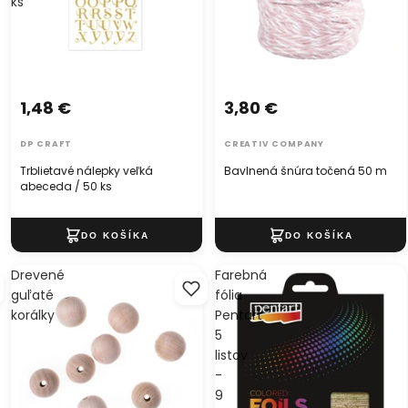
ks
1,48 €
3,80 €
DP CRAFT
CREATIV COMPANY
Trblietavé nálepky veľká
Bavlnená šnúra točená 50 m
abeceda / 50 ks
Drevené
Farebná
guľaté
fólia
korálky
Pentart
5
listov
-
9