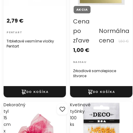
AKCIA
2,79 €
Cena
po
Normálna
PENTART
zľave
cena
Trblietavé vesmírne vločky
1,60 €
Pentart
1,00 €
NASSAU
Zrkadlové samolepiace
štvorce
Dekoračný
Kvetinové
tyl
tyčinky
15
100
cm
ks
x