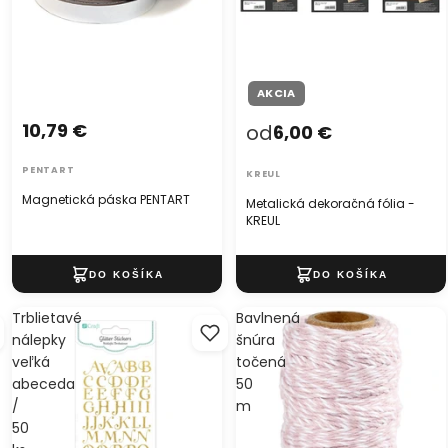
AKCIA
10,79 €
od
6,00 €
PENTART
KREUL
Magnetická páska PENTART
Metalická dekoračná fólia -
KREUL
Trblietavé
Bavlnená
nálepky
šnúra
veľká
točená
abeceda
50
/
m
50