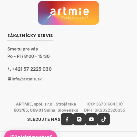
ZÁKAZNÍCKY SERVIS
Sme tu pre vás
Po - Pi / 8:00 - 15:30
+421 57 2225 030
info@artmie.sk
ARTMIE, spol. s r.o., Strojárska
IČO: 36731684 | IČ
603/85, 069 01 Snina, Slovensko
DPH: SK2022320355
SLEDUJTE NÁS