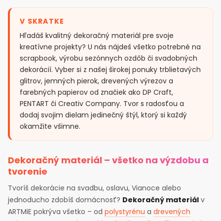
V SKRATKE
Hľadáš kvalitný dekoračný materiál pre svoje
kreatívne projekty? U nás nájdeš všetko potrebné na
scrapbook, výrobu sezónnych ozdôb či svadobných
dekorácií. Vyber si z našej širokej ponuky trblietavých
glitrov, jemných pierok, drevených výrezov a
farebných papierov od značiek ako DP Craft,
PENTART či Creativ Company. Tvor s radosťou a
dodaj svojim dielam jedinečný štýl, ktorý si každý
okamžite všimne.
Dekoračný materiál – všetko na výzdobu a
tvorenie
Tvoríš dekorácie na svadbu, oslavu, Vianoce alebo
jednoducho zdobíš domácnosť?
Dekoračný materiál
v
ARTMiE pokrýva všetko – od
polystyrénu
a
drevených