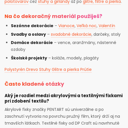
polotovarov
cez
stuhy a girlandy
až po
glitre, flitre a pierka
.
Na čo dekoračný materiál použiješ?
Sezónne dekorácie
–
Vianoce
,
Veľká noc
,
Valentín
Svadby a oslavy
–
svadobné dekorácie
, darčeky, stoly
Domáce dekorácie
– vence, aranžmány, nástenné
ozdoby
Školské projekty
– koláže, modely, plagáty
Polystyrén
Drevo
Stuhy
Glitre a pierka
Prútie
Často kladené otázky
Aký je rozdiel medzi akrylovými a textilnými fixkami
pri zdobení textilu?
Akrylové fixky značky PENTART sú univerzálne a po
zaschnutí vytvoria na povrchu pružný film, ktorý drží aj na
tmavších látkach. Textilné fixky od DP Craft sú navrhnuté