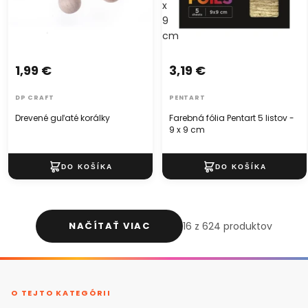
x
9
cm
1,99 €
3,19 €
DP CRAFT
PENTART
Drevené guľaté korálky
Farebná fólia Pentart 5 listov -
9 x 9 cm
NAČÍTAŤ VIAC
16 z 624 produktov
O TEJTO KATEGÓRII