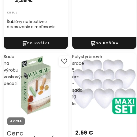
2,28 €
KREUL
Šablóny na kreatívne
dekorovanie a maľovanie
Sada
Polystyrénové
na
srdce
výrobu
5
voskových
cm
pečatí
-
sada
10
ks
AKCIA
2,59 €
Cena