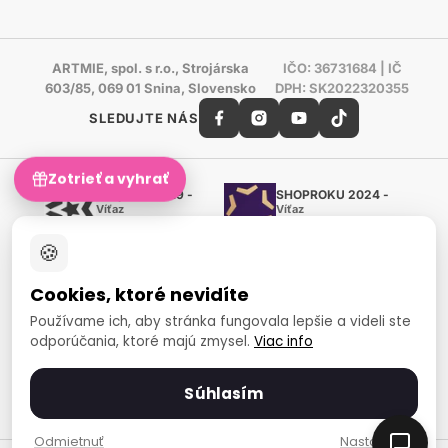
ARTMIE, spol. s r.o., Strojárska
IČO: 36731684 | IČ
603/85, 069 01 Snina, Slovensko
DPH: SK2022320355
SLEDUJTE NÁS
Zotrieť a vyhrať
Shoproku 2019 -
SHOPROKU 2024 -
Víťaz
Víťaz
Ručné práca a tvorenie
Ručné práca a tvorenie
🍪
Zlatý certifikát Heureka
Overené zákazníkmi - 98 %
Cookies, ktoré nevidíte
European Art Awards
Organizátor medzinárodnej
Používame ich, aby stránka fungovala lepšie a videli ste
súťaže
odporúčania, ktoré majú zmysel.
Viac info
Európsky sociálny fond
Zamestnanosť a sociálna
inklúzia
Súhlasím
Spôsoby platby
Odmietnuť
Nastavenia