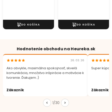
Hodnotenie obchodu na Heureka.sk
26. 03. 26
Ako obvykle, maximálna spokojnosť, skvelá
Super kúpa.
komunikácia, množstvo inšpirácie a motivácie k
tvorenie. Ďakujem ;)
Zákazník
Zákazník
1/30