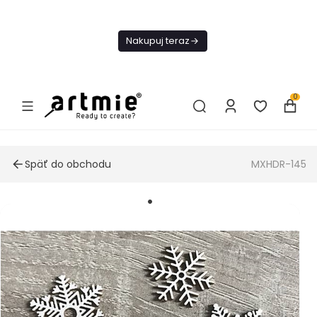
Dnes
Doprava
Nakupuj teraz
ZADARMO Od
49€
0
Späť do obchodu
MXHDR-145