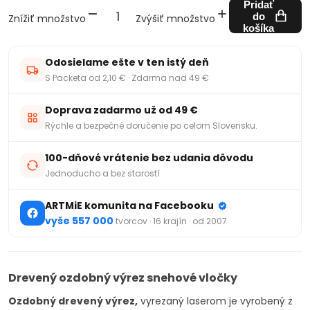
Pridať
do
Znížiť množstvo
Zvýšiť množstvo
košíka
Odosielame ešte v ten istý deň
S Packeta od 2,10 € · Zdarma nad 49 €
Doprava zadarmo už od 49 €
Rýchle a bezpečné doručenie po celom Slovensku.
100-dňové vrátenie bez udania dôvodu
Jednoducho a bez starostí
ARTMiE komunita na Facebooku
vyše 557 000
tvorcov · 16 krajín · od 2007
Drevený ozdobný výrez snehové vločky
Ozdobný drevený výrez,
vyrezaný laserom je vyrobený z