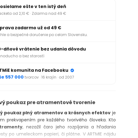
osielame ešte v ten istý deň
acketa od 2,10 € · Zdarma nad 49 €
prava zadarmo už od 49 €
hle a bezpečné doručenie po celom Slovensku.
0-dňové vrátenie bez udania dôvodu
noducho a bez starostí
TMiE komunita na Facebooku
še 557 000
tvorcov · 16 krajín · od 2007
ý poukaz pre atramentové tvorenie
ý poukaz plný atramentov a krásnych efektov
je
m prekvapením pre každého tvorivého človeka. Kto
tramenty
, nezažil čaro jeho rozpíjania a hľadania
esty po umeleckom papieri, či plátne. V ARTMIE nájdu