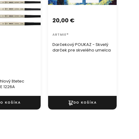
20,00 €
ARTMIE®
Darčekový POUKAZ - Skvelý
darček pre skvelého umelca
uhlový štetec
E 1226A