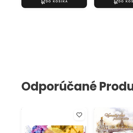
Odporúčané Produ
Darčekový poukaz na
Darčekový POUKAZ
umelecké a kreatívne potreby
svet podľa seba