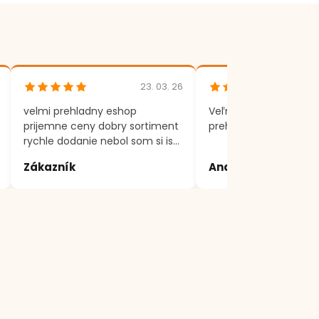
23. 03. 26
velmi prehladny eshop
Veľmi rýchle dodania,
prijemne ceny dobry sortiment
prehľadný eshop.
rychle dodanie nebol som si isty
produktom, volal som a vsetko
Zákazník
Andrea
mi vysvetlili a poradili