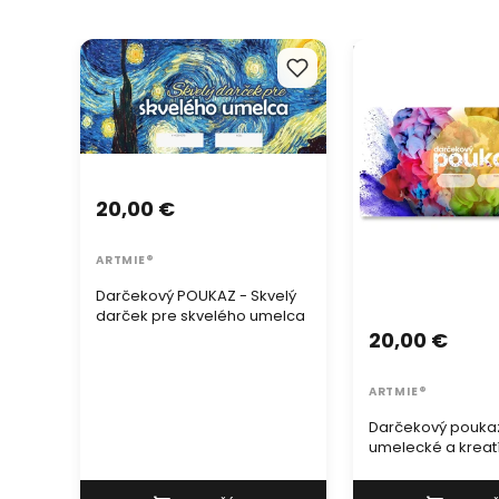
Darčekový POUKAZ - Skvelý
Darčekový poukaz
darček pre skvelého umelca
umelecké a kreatí
20,00 €
ARTMIE®
Darčekový POUKAZ - Skvelý
darček pre skvelého umelca
20,00 €
ARTMIE®
Darčekový pouka
umelecké a kreat
potreby