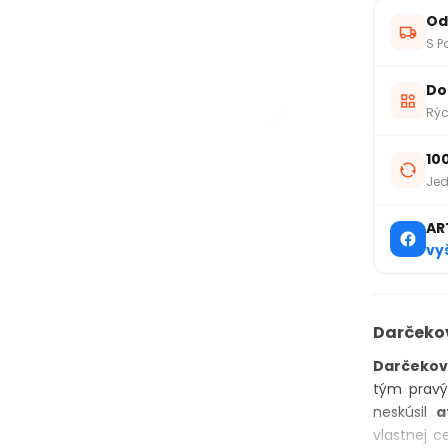
Od
S P
Do
Rýc
10
Jed
AR
vy
Darčekov
Darčekov
tým pravý
neskúsil
a
vlastnej c