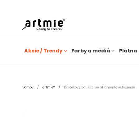
Dn
Akcie / Trendy
Farby a médiá
Plátna 
Domov
artmie®
Darčekový poukaz pre atramentové tvorenie