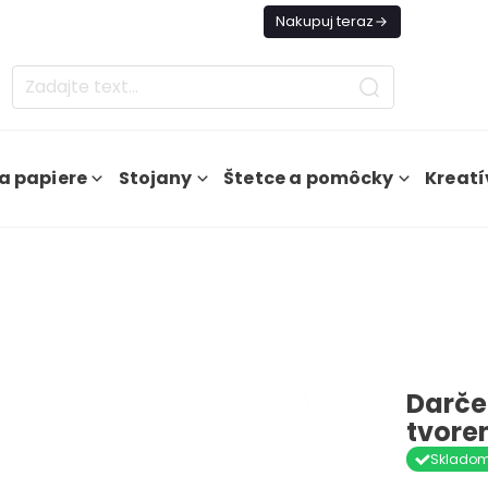
es Doprava ZADARMO Od 49€
Nakupuj teraz
a papiere
Stojany
Štetce a pomôcky
Kreatí
Darče
tvore
Sklado