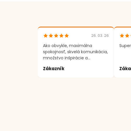
26. 03. 26
Ako obvykle, maximálna
Super
spokojnosť, skvelá komunikácia,
množstvo inšpirácie a
motivácie k tvorenie. Ďakujem
Zákazník
Záka
;)