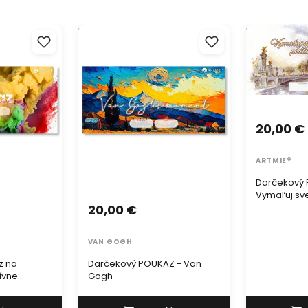
origináln
možnosť ob
 na
Darčekový POUKAZ - Van Gogh
Darčekový P
myšlienky
vne potreby
svet podľa 
Nechajte i
do tvorivý
Darujte da
dvere do s
20,00 €
ARTMIE®
Darčekový 
Vymaľuj sv
20,00 €
VAN GOGH
z na
Darčekový POUKAZ - Van
ívne
Gogh