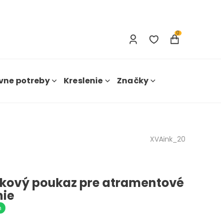
Prihlásenie
Nová registrácia
0
vne potreby
Kreslenie
Značky
XVAink_20
kový poukaz pre atramentové
nie
m