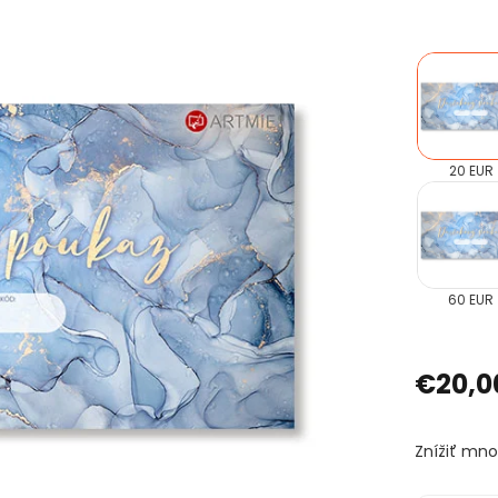
20 EUR
60 EUR
€20,0
Znížiť mno