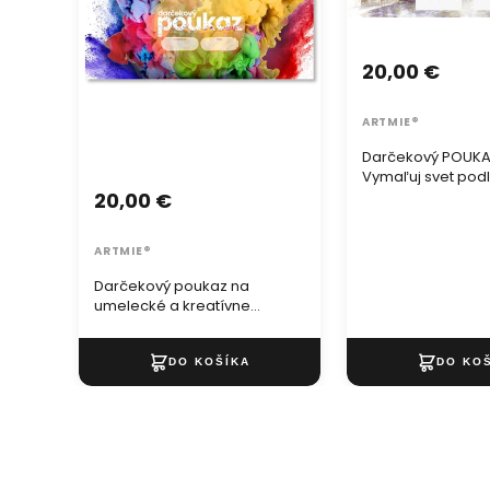
20,00 €
ARTMIE®
Darčekový POUKA
Vymaľuj svet pod
20,00 €
ARTMIE®
Darčekový poukaz na
umelecké a kreatívne
potreby