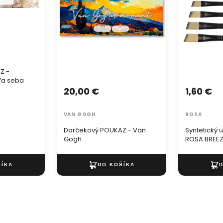
Z -
ľa seba
20,00 €
1,60 €
VAN GOGH
ROSA
Darčekový POUKAZ - Van
Syntetický 
Gogh
ROSA BREEZ