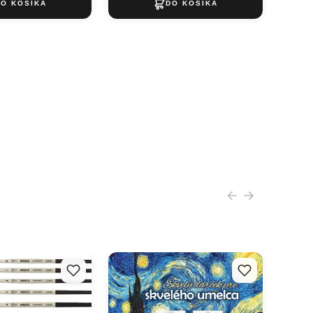
hlový štetec ROSA
Darčekový POUKAZ - Skvelý
darček pre skvelého umelca