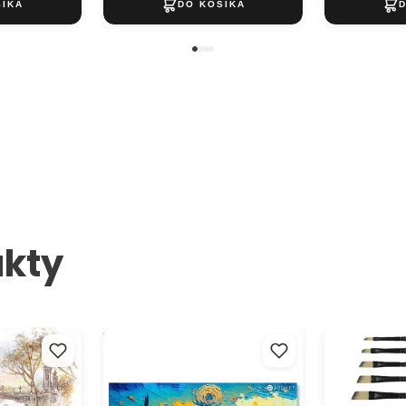
kty
 - Vymaľuj
Darčekový POUKAZ - Van Gogh
Syntetický u
BREEZE 1226A