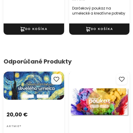
Darčekový poukaz na
umelecké a kreatívne potreby
Odporúčané Produkty
Darčekový POUKAZ - Skvelý
Darčekový poukaz na
darček pre skvelého umelca
umelecké a kreatívne
potreby
20,00 €
ARTMIE®