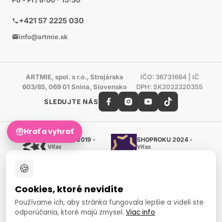
+421 57 2225 030
info@artmie.sk
ARTMIE, spol. s r.o., Strojárska
IČO: 36731684 | IČ
603/85, 069 01 Snina, Slovensko
DPH: SK2022320355
SLEDUJTE NÁS
Hrať a vyhrať
Shoproku 2019 -
SHOPROKU 2024 -
Víťaz
Víťaz
Ručné práca a tvorenie
Ručné práca a tvorenie
🍪
Zlatý certifikát Heureka
Overené zákazníkmi - 98 %
Cookies, ktoré nevidíte
European Art Awards
Organizátor medzinárodnej
Používame ich, aby stránka fungovala lepšie a videli ste
súťaže
odporúčania, ktoré majú zmysel.
Viac info
Európsky sociálny fond