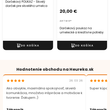
Darčekový POUKAZ - Skvelý
darček pre skvelého umelca
20,00 €
ARTMIE®
Darčekový poukaz na
umelecké a kreatívne potreby
Hodnotenie obchodu na Heureka.sk
26. 03. 26
Ako obvykle, maximálna spokojnosť, skvelá
Super kúpa.
komunikácia, množstvo inšpirácie a motivácie k
tvorenie. Ďakujem ;)
Zákazník
Zákazník