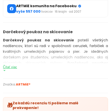
ARTMiE komunita na Facebooku
vyše 557 000
tvorcov · 16 krajín · od 2007
Darčekový poukaz na skicovanie
Darčekový poukaz
na skicovanie
poteší všetkých
nadšencov, ktorí sú radi v spoločnosti ceruziek, farbičiek a
kvalitných umeleckých papierov a pier. Je ideálnych
darčekom pre študentov, umeleckých nadšencov, ako aj
skúsených skicovacích mágov.
Darčekový voucher
Čítať viac
skicovanie sa hodí k akejkoľvek príležitosti, pri ktorej chcete
potešiť tvorivého človeka. Tvorivec si následne môže vybrať
z bohatého sortimentu viac než 20 000 značkových
Značka:
ARTMiE®
produktov.
darčekový poukaz v uvedenej sume je možné použiť
jednorazovo iba pri nákupe v umeleckom obchode
Za každú recenziu ti pošleme malé
🎁
Artmie.sk
prekvapenie!