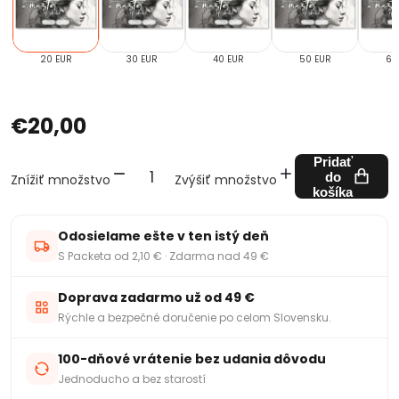
20 EUR
30 EUR
40 EUR
50 EUR
60
€20,00
Pridať
do
Znížiť množstvo
Zvýšiť množstvo
košíka
Odosielame ešte v ten istý deň
S Packeta od 2,10 € · Zdarma nad 49 €
Doprava zadarmo už od 49 €
Rýchle a bezpečné doručenie po celom Slovensku.
100-dňové vrátenie bez udania dôvodu
Jednoducho a bez starostí