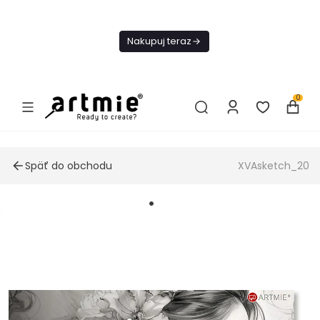
Dnes
Doprava
Nakupuj teraz
ZADARMO Od
49€
0
Späť do obchodu
XVAsketch_20