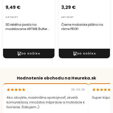
sa bude vynímať a zanechá dojem – s ARTMIE MIDAS zlatým
3,29 €
9,49 €
maliarskym plátnom na ráme.
ARTMIE®
ARTMIE®
Čierne maliarske plátno na
3D reliéfna pasta na
ráme PROFI
modelovanie ARTMIE Butter
jemná
Hodnotenie obchodu na Heureka.sk
26. 03. 26
Ako obvykle, maximálna spokojnosť, skvelá
Super kúpa.
komunikácia, množstvo inšpirácie a motivácie k
tvorenie. Ďakujem ;)