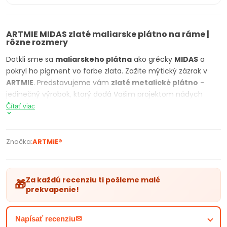
ARTMIE MIDAS zlaté maliarske plátno na ráme |
rôzne rozmery
Dotkli sme sa
maliarskeho plátna
ako grécky
MIDAS
a
pokryl ho pigment vo farbe zlata. Zažite mýtický zázrak v
ARTMIE
. Predstavujeme vám
zlaté metalické plátno
-
jedinečný výrobok, ktorý dodá Vašim projektom nádych
luxusu a elegancie. Ak hľadáte spôsob, ako zvýšiť krásu a
Čítať viac
hodnotu svojho umeleckého diela,
ARTMIE zlaté metalické
plátno
je ideálnou voľbou.
Značka:
ARTMiE®
Vyskúšajte naše
zlaté metalické plátno
a presvedčte sa,
ako ľahko môžete rozžiariť svoje diela i interiér. Odlíšte sa od
ostatných klasických umelcov a dodajte oslňujúci lesk a
Za každú recenziu ti pošleme malé
🎁
zlatý punc svojim dielam. Tento exkluzívny produkt Vám
prekvapenie!
prinesie vďaka intenzívnej pigmentácii pocit ozajstného
zlata, ktorý by mal zažiť aspoň raz každý umelec.
Napísať recenziu✉
Garantujeme Vám, že tento produkt nájdete jedine u nás v