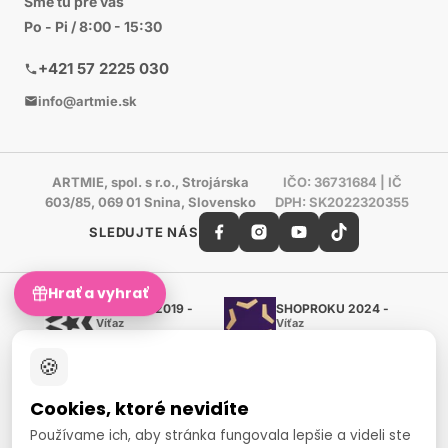
Sme tu pre vás
Po - Pi / 8:00 - 15:30
+421 57 2225 030
info@artmie.sk
ARTMIE, spol. s r.o., Strojárska
IČO: 36731684 | IČ
603/85, 069 01 Snina, Slovensko
DPH: SK2022320355
SLEDUJTE NÁS
Hrať a vyhrať
Shoproku 2019 -
SHOPROKU 2024 -
Víťaz
Víťaz
Ručné práca a tvorenie
Ručné práca a tvorenie
🍪
Zlatý certifikát Heureka
Overené zákazníkmi - 98 %
Cookies, ktoré nevidíte
European Art Awards
Organizátor medzinárodnej
Používame ich, aby stránka fungovala lepšie a videli ste
súťaže