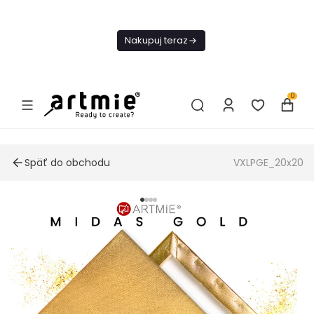
Dnes
Doprava
Nakupuj teraz
ZADARMO Od
49€
0
Späť do obchodu
VXLPGE_20x20