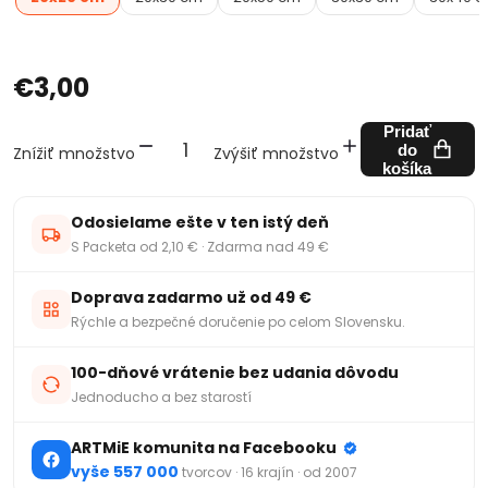
€3,00
Pridať
do
Znížiť množstvo
Zvýšiť množstvo
košíka
Odosielame ešte v ten istý deň
S Packeta od 2,10 € · Zdarma nad 49 €
Doprava zadarmo už od 49 €
Rýchle a bezpečné doručenie po celom Slovensku.
100-dňové vrátenie bez udania dôvodu
Jednoducho a bez starostí
ARTMiE komunita na Facebooku
vyše 557 000
tvorcov · 16 krajín · od 2007