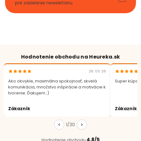
pre zasielanie newsletteru.
Hodnotenie obchodu na Heureka.sk
26. 03. 26
Ako obvykle, maximálna spokojnosť, skvelá
Super kúpa.
komunikácia, množstvo inšpirácie a motivácie k
tvorenie. Ďakujem ;)
Zákazník
Zákazník
1/30
4.8/5
Hodnotenie obchodu