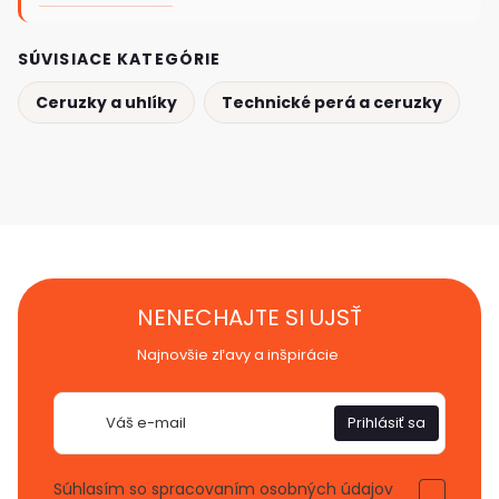
SÚVISIACE KATEGÓRIE
Ceruzky a uhlíky
Technické perá a ceruzky
NENECHAJTE SI UJSŤ
Najnovšie zľavy a inšpirácie
E-
Prihlásiť sa
mail
Súhlasím so spracovaním osobných údajov