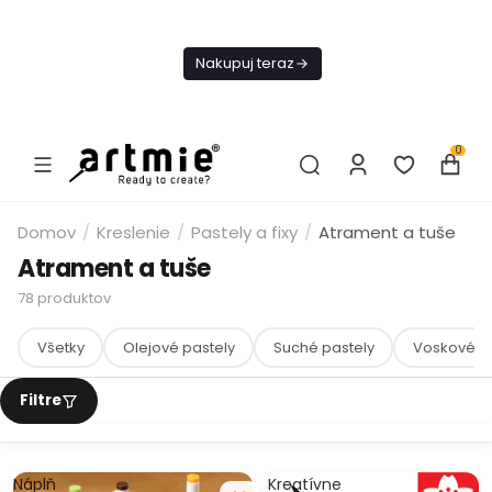
Dnes
Doprava
Nakupuj teraz
ZADARMO Od
49€
0
Domov
/
Kreslenie
/
Pastely a fixy
/
Atrament a tuše
Atrament a tuše
78
produktov
Všetky
Olejové pastely
Suché pastely
Voskové pa
Náplň
Kreatívne