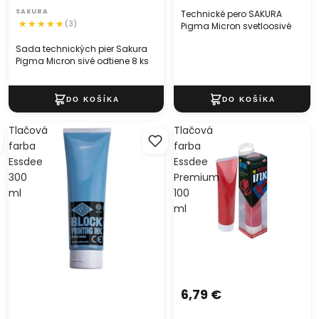
SAKURA
Technické pero SAKURA
(3)
Pigma Micron svetloosivé
Sada technických pier Sakura
Pigma Micron sivé odtiene 8 ks
Tlačová
Tlačová
farba
farba
Essdee
Essdee
300
Premium
ml
100
ml
6,79 €