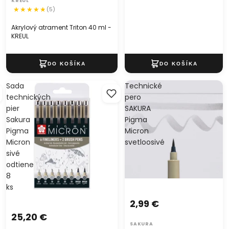
KREUL
(5)
Akrylový atrament Triton 40 ml -
KREUL
Sada
Technické
technických
pero
pier
SAKURA
Sakura
Pigma
Pigma
Micron
Micron
svetloosivé
sivé
odtiene
8
ks
2,99 €
25,20 €
SAKURA