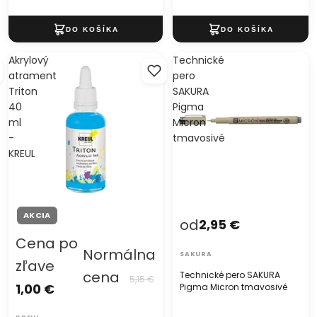
Akrylový
Technické
atrament
pero
Triton
SAKURA
40
Pigma
ml
Micron
-
tmavosivé
KREUL
AKCIA
od
2,95 €
Cena po
Normálna
SAKURA
zľave
cena
Technické pero SAKURA
5,15 €
1,00 €
Pigma Micron tmavosivé