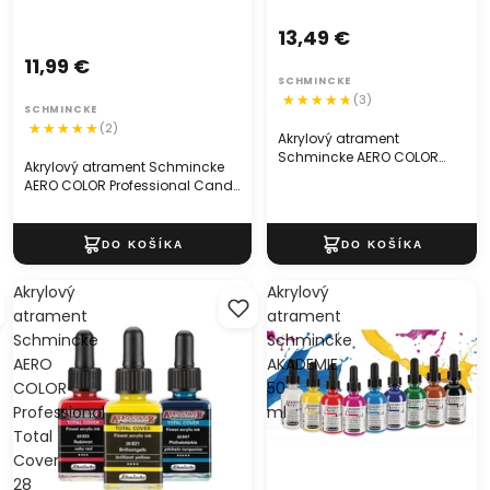
13,49 €
11,99 €
SCHMINCKE
(3)
SCHMINCKE
(2)
Akrylový atrament
Schmincke AERO COLOR
Akrylový atrament Schmincke
Professional Effect 28 ml
AERO COLOR Professional Candy
28 ml
Akrylový
Akrylový
atrament
atrament
Schmincke
Schmincke
AERO
AKADEMIE
COLOR
50
Professional
ml
Total
Cover
28