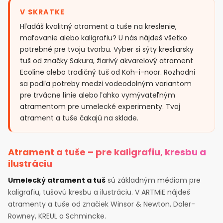
V SKRATKE
Hľadáš kvalitný atrament a tuše na kreslenie,
maľovanie alebo kaligrafiu? U nás nájdeš všetko
potrebné pre tvoju tvorbu. Vyber si sýty kresliarsky
tuš od značky Sakura, žiarivý akvarelový atrament
Ecoline alebo tradičný tuš od Koh-i-noor. Rozhodni
sa podľa potreby medzi vodeodolným variantom
pre trvácne línie alebo ľahko vymývateľným
atramentom pre umelecké experimenty. Tvoj
atrament a tuše čakajú na sklade.
Atrament a tuše – pre kaligrafiu, kresbu a
ilustráciu
Umelecký atrament a tuš
sú základným médiom pre
kaligrafiu, tušovú kresbu a ilustráciu. V ARTMiE nájdeš
atramenty a tuše od značiek Winsor & Newton, Daler-
Rowney, KREUL a Schmincke.