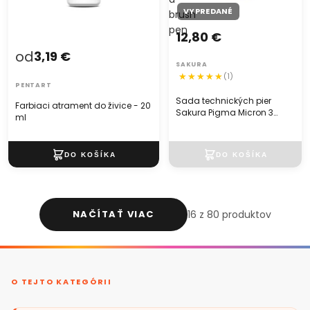
VYPREDANÉ
brush
pen
12,80 €
od
3,19 €
SAKURA
(1)
PENTART
Sada technických pier
Farbiaci atrament do živice - 20
Sakura Pigma Micron 3
ml
fineliners a brush pen
NAČÍTAŤ VIAC
16 z 80 produktov
O TEJTO KATEGÓRII