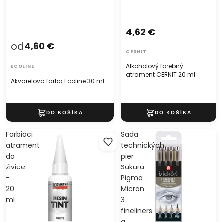
4,62 €
od
4,60 €
CERNIT
Alkoholový farebný
ECOLINE
atrament CERNIT 20 ml
Akvarelová farba Ecoline 30 ml
Farbiaci
Sada
atrament
technických
do
pier
živice
Sakura
-
Pigma
20
Micron
ml
3
fineliners
a