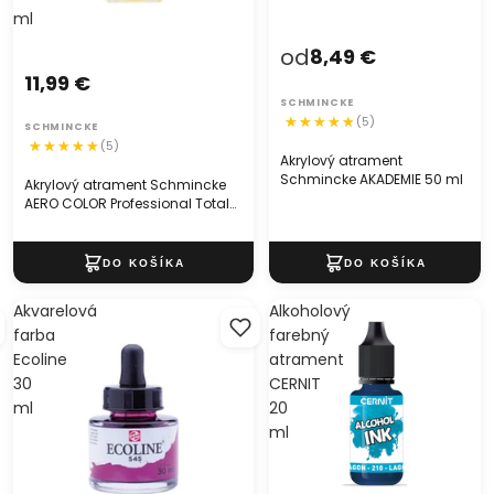
ml
od
8,49 €
11,99 €
SCHMINCKE
(5)
SCHMINCKE
(5)
Akrylový atrament
Schmincke AKADEMIE 50 ml
Akrylový atrament Schmincke
AERO COLOR Professional Total
Cover 28 ml
Akvarelová
Alkoholový
farba
farebný
Ecoline
atrament
30
CERNIT
ml
20
ml