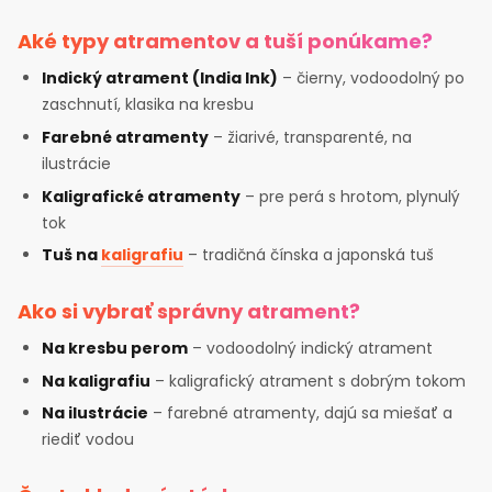
Aké typy atramentov a tuší ponúkame?
Indický atrament (India Ink)
– čierny, vodoodolný po
zaschnutí, klasika na kresbu
Farebné atramenty
– žiarivé, transparenté, na
ilustrácie
Kaligrafické atramenty
– pre perá s hrotom, plynulý
tok
Tuš na
kaligrafiu
– tradičná čínska a japonská tuš
Ako si vybrať správny atrament?
Na kresbu perom
– vodoodolný indický atrament
Na kaligrafiu
– kaligrafický atrament s dobrým tokom
Na ilustrácie
– farebné atramenty, dajú sa miešať a
riediť vodou