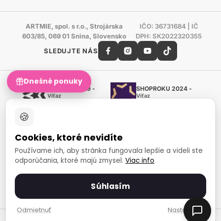
ARTMIE, spol. s r.o., Strojárska
IČO: 36731684 | IČ
603/85, 069 01 Snina, Slovensko
DPH: SK2022320355
SLEDUJTE NÁS
Dnešné ponuky
Shoproku 2019 -
SHOPROKU 2024 -
Víťaz
Víťaz
Ručné práca a tvorenie
Ručné práca a tvorenie
🍪
Zlatý certifikát Heureka
Overené zákazníkmi - 98 %
Cookies, ktoré nevidíte
European Art Awards
Organizátor medzinárodnej
Používame ich, aby stránka fungovala lepšie a videli ste
súťaže
odporúčania, ktoré majú zmysel.
Viac info
Európsky sociálny fond
Zamestnanosť a sociálna
inklúzia
Súhlasím
Spôsoby platby
Odmietnuť
Nastavenia