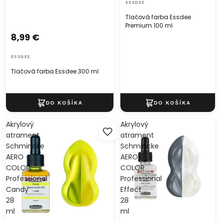
ESSDEE
Tlačová farba Essdee
Premium 100 ml
8,99 €
ESSDEE
Tlačová farba Essdee 300 ml
Akrylový
Akrylový
atrament
atrament
Schmincke
Schmincke
AERO
AERO
COLOR
COLOR
Professional
Professional
Candy
Effect
28
28
ml
ml