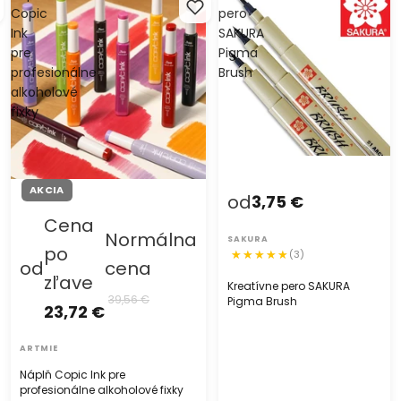
Copic
pero
Ink
SAKURA
pre
Pigma
profesionálne
Brush
alkoholové
fixky
AKCIA
od
3,75 €
Cena
Normálna
SAKURA
po
(3)
od
cena
zľave
Kreatívne pero SAKURA
39,56 €
Pigma Brush
23,72 €
ARTMIE
Náplň Copic Ink pre
profesionálne alkoholové fixky