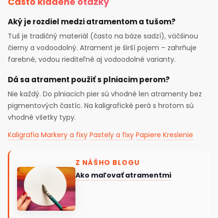
Často kladené otázky
Aký je rozdiel medzi atramentom a tušom?
Tuš je tradičný materiál (často na báze sadzí), väčšinou
čierny a vodoodolný. Atrament je širší pojem – zahrňuje
farebné, vodou riediteľné aj vodoodolné varianty.
Dá sa atrament použiť s plniacim perom?
Nie každý. Do plniacich pier sú vhodné len atramenty bez
pigmentových častíc. Na kaligrafické perá s hrotom sú
vhodné všetky typy.
Kaligrafia
Markery a fixy
Pastely a fixy
Papiere
Kreslenie
Z NÁŠHO BLOGU
Ako maľovať atramentmi