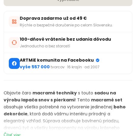
Doprava zadarmo už od 49 €
Rýchle a bezpečné doručenie po celom Slovensku.
100-dňové vrátenie bez udania dôvodu
Jednoducho a bez starostí
ARTMiE komunita na Facebooku
vyše 557 000
tvorcov · 16 krajín · od 2007
Objavte čaro
macramé techniky
s touto
sadou na
výrobu lapača snov s pierkami
! Tento
macramé set
obsahuje všetko potrebné na vytvorenie jedinečnej
boho
dekorácie
, ktorá dodá vášmu interiéru prírodný a
elegantný vzhľad. Súprava obsahuje bavlnenú priadzu,
drevenú tyč a všetky komponenty na výrobu krásneho
lapača snov. Technika macramé je skvelá pre začiatočníkov
Čítať viac