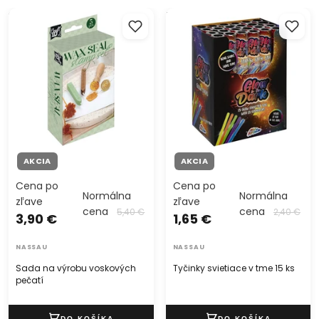
Sada na výrobu voskových
Tyčinky svietiace v tme 15 ks
pečatí
AKCIA
AKCIA
Cena po
Cena po
Normálna
Normálna
zľave
zľave
cena
cena
5,40 €
2,40 €
3,90 €
1,65 €
NASSAU
NASSAU
Sada na výrobu voskových
Tyčinky svietiace v tme 15 ks
pečatí