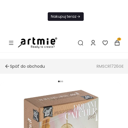
Dnes
Doprava
Nakupuj teraz
ZADARMO Od
49€
0
Späť do obchodu
RMSCR1726GE