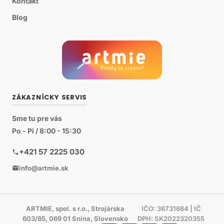
Kontakt
Blog
ZÁKAZNÍCKY SERVIS
Sme tu pre vás
Po - Pi / 8:00 - 15:30
+421 57 2225 030
info@artmie.sk
ARTMIE, spol. s r.o., Strojárska
IČO: 36731684 | IČ
603/85, 069 01 Snina, Slovensko
DPH: SK2022320355