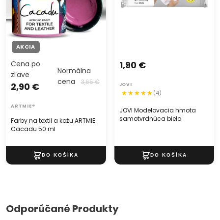
AKCIA
Cena po
1,90 €
Normálna
zľave
cena
3,65 €
2,90 €
JOVI
(4)
ARTMIE®
JOVI Modelovacia hmota
samotvrdnúca biela
Farby na textil a kožu ARTMIE
Cacadu 50 ml
Odporúčané Produkty