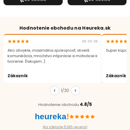
Hodnotenie obchodu na Heureka.sk
26. 03. 26
Ako obvykle, maximálna spokojnosť, skvelá
Super kúpa.
komunikácia, množstvo inšpirácie a motivácie k
tvorenie. Ďakujem ;)
Zákazník
Zákazník
1/30
4.8/5
Hodnotenie obchodu
heureka
!
Na základe 5285 recenzií