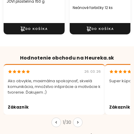
JOVI plastelína 150 g
Neónové farbičky 12 ks
Hodnotenie obchodu na Heureka.sk
26. 03. 26
Ako obvykle, maximálna spokojnosť, skvelá
Super kúpa.
komunikácia, množstvo inšpirácie a motivácie k
tvorenie. Ďakujem ;)
Zákazník
Zákazník
1/30