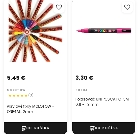
Akrylové fixky MOLOTOW -
Popisovač UNI POSCA PC-3M
Veľkosť balenia
: 21,5 × 10,2 cm
ONE4ALL 2mm
0.9 - 1.3 mm
Olovo:
hladké, miešateľné pastelové jadrá
Použitie:
kreslenie, skicovanie, vyfarbovanie
Vek
: od 3 rokov
Značka: Tužka na pastelky:
Moxy
5,49 €
3,30 €
MOLOTOW
POSCA
(3)
Popisovač UNI POSCA PC-3M
0.9 - 1.3 mm
Akrylové fixky MOLOTOW -
ONE4ALL 2mm