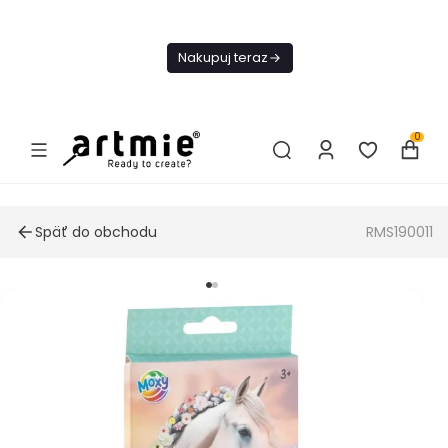
Dnes
Doprava
Nakupuj teraz
ZADARMO Od
49€
0
Späť do obchodu
RMS190011