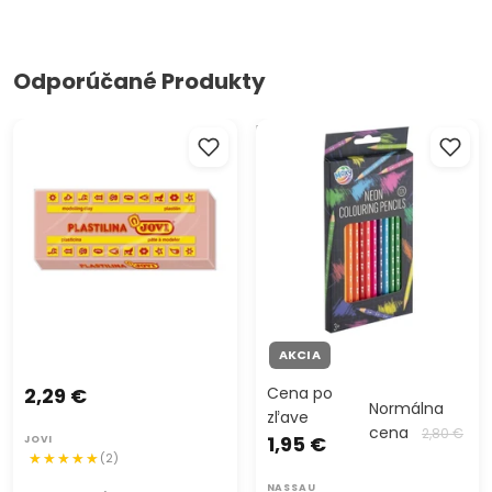
Odporúčané Produkty
JOVI plastelína 150 g
Neónové farbičky 12 ks
AKCIA
2,29 €
Cena po
Normálna
zľave
cena
2,80 €
1,95 €
JOVI
(2)
NASSAU