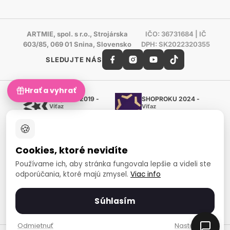
ARTMIE, spol. s r.o., Strojárska
IČO: 36731684 | IČ
603/85, 069 01 Snina, Slovensko
DPH: SK2022320355
SLEDUJTE NÁS
Hrať a vyhrať
Shoproku 2019 -
SHOPROKU 2024 -
Víťaz
Víťaz
Ručné práca a tvorenie
Ručné práca a tvorenie
🍪
Zlatý certifikát Heureka
Overené zákazníkmi - 98 %
Cookies, ktoré nevidíte
European Art Awards
Organizátor medzinárodnej
Používame ich, aby stránka fungovala lepšie a videli ste
súťaže
odporúčania, ktoré majú zmysel.
Viac info
Európsky sociálny fond
Zamestnanosť a sociálna
inklúzia
Súhlasím
Spôsoby platby
Odmietnuť
Nastavenia