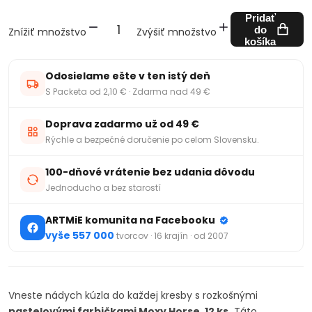
Pridať
do
Znížiť množstvo
Zvýšiť množstvo
košíka
Odosielame ešte v ten istý deň
S Packeta od 2,10 € · Zdarma nad 49 €
Doprava zadarmo už od 49 €
Rýchle a bezpečné doručenie po celom Slovensku.
100-dňové vrátenie bez udania dôvodu
Jednoducho a bez starostí
ARTMiE komunita na Facebooku
vyše 557 000
tvorcov · 16 krajín · od 2007
Vneste nádych kúzla do každej kresby s rozkošnými
pastelovými farbičkami Moxy Horse, 12 ks.
Táto