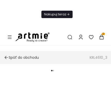
Dnes
Doprava
Nakupuj teraz
ZADARMO Od
49€
0
Späť do obchodu
KRL4610_3