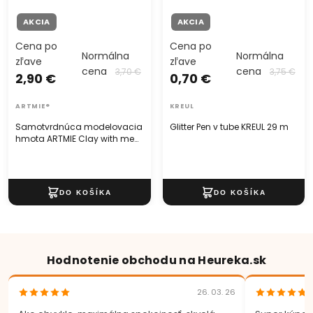
AKCIA
AKCIA
Cena po
Cena po
Normálna
Normálna
zľave
zľave
cena
cena
3,70 €
3,75 €
2,90 €
0,70 €
ARTMIE®
KREUL
Samotvrdnúca modelovacia
Glitter Pen v tube KREUL 29 m
hmota ARTMIE Clay with me
500 g
Hodnotenie obchodu na Heureka.sk
26. 03. 26