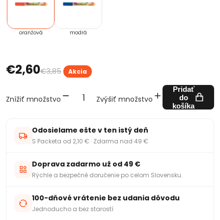
oranžová
modrá
€2,60
€3,85
Akcia
Pridať
do
Znížiť množstvo
Zvýšiť množstvo
košíka
Odosielame ešte v ten istý deň
S Packeta od 2,10 € · Zdarma nad 49 €
Doprava zadarmo už od 49 €
Rýchle a bezpečné doručenie po celom Slovensku.
100-dňové vrátenie bez udania dôvodu
Jednoducho a bez starostí