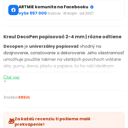
ARTMiE komunita na Facebooku
vyše 557 000
tvorcov · 16 krajín · od 2007
Kreul DecoPen popisovač 2-4 mm | rôzne odtiene
Decopen
je
univerzálny popisovač
vhodný na
dizajnovanie, označovanie a dekorovanie. Jeho všestrannosť
umožňuje použitie takmer na všetkých povrchoch vrátane
skla, gumy, dreva, plastu a papiera, čo ho robí ideálnym
nástrojom pre umelcov, deti aj kreatívnych jednotlivcov.
Čítať viac
Vďaka unikátnemu ventilačnému systému poskytuje
Decopen
rovnomerný a presný tok atramentu, ktorý
zaisťuje, že každý ťah je presne tam, kde má byť.
Farba
na
Značka:
KREUL
vodnej báze, na ktorej je
marker
založený, je odolná voči
poveternostným vplyvom, rýchlo schne, je matná a úplne
kryjúca. Navyše, popisovač nepresakuje cez papier, je odolný
voči rozmazaniu, svetlostály a neobsahuje rozpúšťadlá.
Fixa
Za každú recenziu ti pošleme malé
🎁
prekvapenie!
má okrúhlu špičku, ktorá je ideálna pre ploché dizajny, a šírka