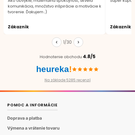
Ako obvykle, maximálna spokojnosť, skvelá
Super kúpa.
komunikácia, množstvo inšpirácie a motivácie k
tvorenie. Ďakujem ;)
Zákazník
Zákazník
1/30
4.8/5
Hodnotenie obchodu
heureka
!
Na základe 5285 recenzií
POMOC A INFORMÁCIE
Doprava a platba
Výmena a vrátenie tovaru