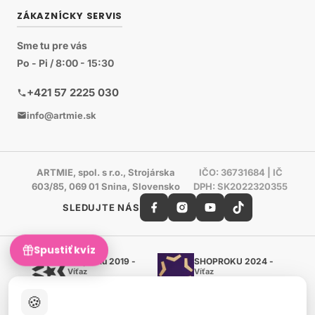
ZÁKAZNÍCKY SERVIS
Sme tu pre vás
Po - Pi / 8:00 - 15:30
+421 57 2225 030
info@artmie.sk
ARTMIE, spol. s r.o., Strojárska
IČO: 36731684 | IČ
603/85, 069 01 Snina, Slovensko
DPH: SK2022320355
SLEDUJTE NÁS
Spustiť kvíz
Shoproku 2019 -
SHOPROKU 2024 -
Víťaz
Víťaz
Ručné práca a tvorenie
Ručné práca a tvorenie
🍪
Zlatý certifikát Heureka
Overené zákazníkmi - 98 %