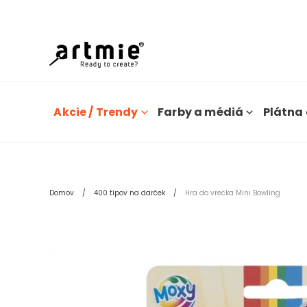
Dn
Akcie / Trendy
Farby a médiá
Plátna 
Domov
400 tipov na darček
Hra do vrecka Mini Bowling