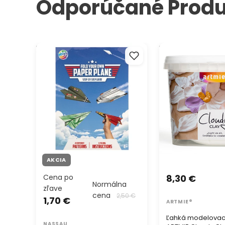
Odporúčané Produ
Papierový blok Papierové
Ľahká modelovaci
lietadlá 25x18 cm 24 listov
ARTMIE Cloudy Cla
AKCIA
Cena po
8,30 €
Normálna
zľave
cena
2,50 €
1,70 €
ARTMIE®
Ľahká modelovac
NASSAU