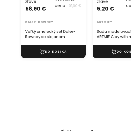
zľave
zľave
cena
c
91,90 €
58,90 €
5,20 €
DALER-ROWNEY
ARTMIE®
Veľký umelecký set Daler-
Sada modelovací
Rowney so stojanom
ARTMIE Clay with