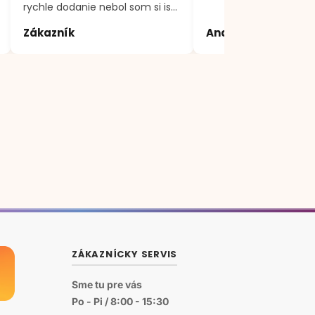
rychle dodanie nebol som si isty
produktom, volal som a vsetko
Zákazník
Andrea
mi vysvetlili a poradili
ZÁKAZNÍCKY SERVIS
Sme tu pre vás
Po - Pi / 8:00 - 15:30