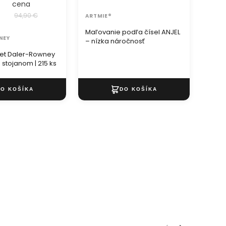
cena
94,90 €
ARTMIE®
ARTM
Maľovanie podľa čísel ANJEL
Maľo
NEY
– nízka náročnosť
– ní
et Daler-Rowney
 stojanom | 215 ks