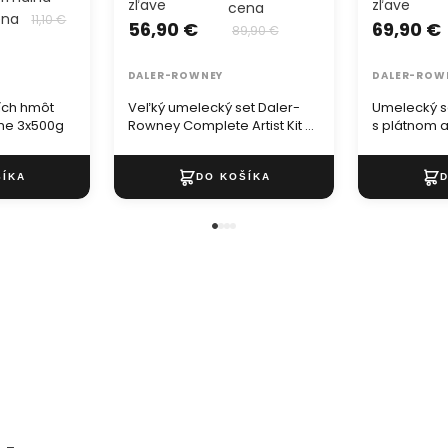
zľave
zľave
cena
ena
11,10 €
56,90 €
69,90 €
89,90 €
DALER-ROWNEY
DALER-ROW
ch hmôt
Veľký umelecký set Daler-
Umelecký s
 me 3x500g
Rowney Complete Artist Kit -
s plátnom a
122 dielny