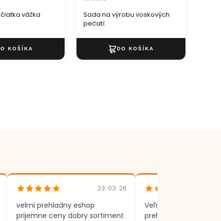
čiatka vážka
Sada na výrobu voskových
Neóno
pečatí
23. 03. 26
velmi prehladny eshop
Veľmi rýchle dodania,
prijemne ceny dobry sortiment
prehľadný eshop.