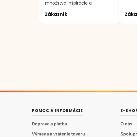
množstvo inšpirácie a
motivácie k tvorenie. Ďakujem
Zákazník
Záka
;)
POMOC A INFORMÁCIE
E-SHO
Doprava a platba
O nás
Výmena a vrátenie tovaru
Spolupr