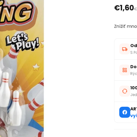
€1,60
€
Znížiť mno
Od
S P
Do
Rýc
10
Jed
AR
vy