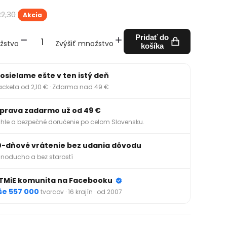
2,30
Akcia
Pridať do
žstvo
Zvýšiť množstvo
košíka
osielame ešte v ten istý deň
acketa od 2,10 € · Zdarma nad 49 €
prava zadarmo už od 49 €
hle a bezpečné doručenie po celom Slovensku.
0-dňové vrátenie bez udania dôvodu
noducho a bez starostí
TMiE komunita na Facebooku
še 557 000
tvorcov · 16 krajín · od 2007