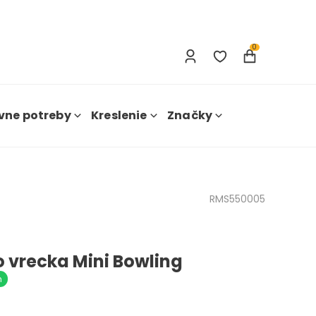
Prihlásenie
Nová registrácia
0
vne potreby
Kreslenie
Značky
RMS550005
o vrecka Mini Bowling
m