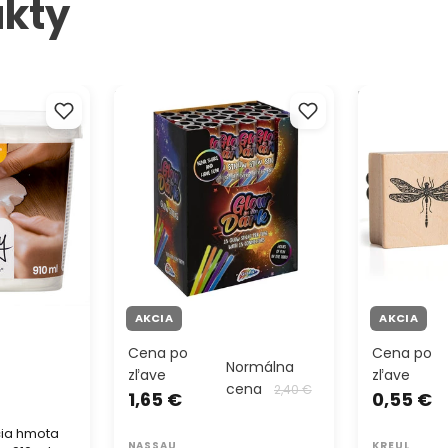
kty
a hmota
Tyčinky svietiace v tme 15 ks
Drevená peč
y 910 ml
AKCIA
AKCIA
Cena po
Cena po
Normálna
zľave
zľave
cena
2,40 €
1,65 €
0,55 €
ia hmota
NASSAU
KREUL