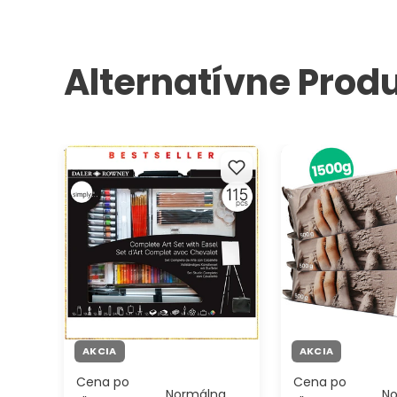
Alternatívne Prod
Veľký umelecký set Daler-
Sada modelovací
Rowney so stojanom
ARTMIE Clay with 
AKCIA
AKCIA
Cena po
Cena po
Normálna
N