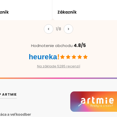
zník
Zákazník
1/8
4.8/5
Hodnotenie obchodu
heureka
!
Na základe 5285 recenzií
P ARTMIE
áca a veľkoodber