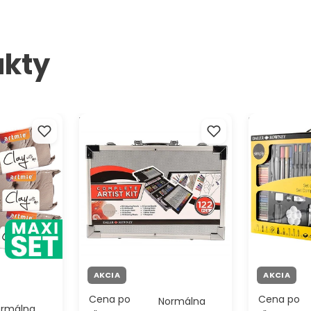
ukty
ch hmôt
Veľký umelecký set Daler-
Umelecký se
me 3x500g
Rowney Complete Artist Kit -
plátnom a st
122 dielny
AKCIA
AKCIA
Cena po
Cena po
Normálna
ormálna