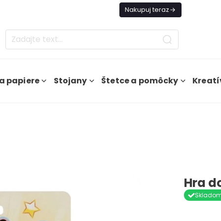
es Doprava ZADARMO Od 49€
Nakupuj teraz
a papiere
Stojany
Štetce a pomôcky
Kreatí
Hra d
Sklado