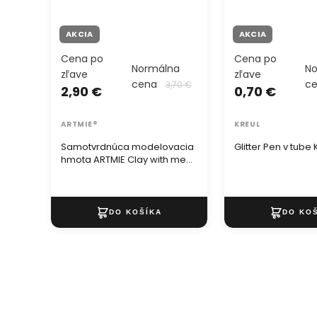
AKCIA
AKCIA
Cena po
Cena po
Normálna
No
zľave
zľave
cena
c
3,70 €
2,90 €
0,70 €
ARTMIE®
KREUL
Samotvrdnúca modelovacia
Glitter Pen v tube
hmota ARTMIE Clay with me
500 g