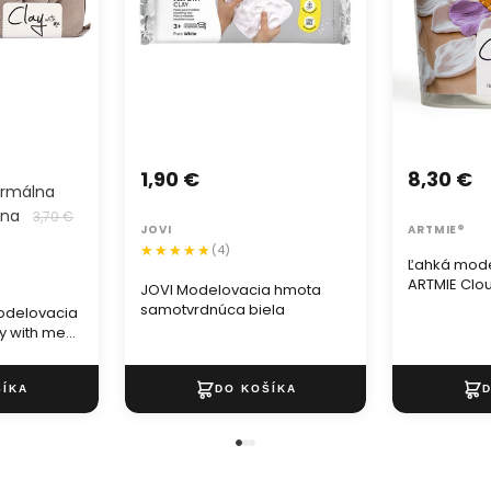
touto 29 m
nekonečné 
obrazy, zd
glitrová f
správny le
svoju tvori
1,90 €
8,30 €
rmálna
ena
3,70 €
JOVI
ARTMIE®
(4)
Ľahká mod
ARTMIE Clou
JOVI Modelovacia hmota
samotvrdnúca biela
odelovacia
y with me