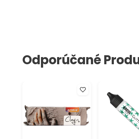
Odporúčané Produ
Samotvrdnúca modelovacia
Glitter Pen v tube
hmota ARTMIE Clay with me
500 g