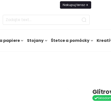
es Doprava ZADARMO Od 49€
Nakupuj teraz
a papiere
Stojany
Štetce a pomôcky
Kreatí
Glitro
Sklado