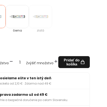
čierna
zlatá
Pridať do
žstvo
Zvýšiť množstvo
košíka
osielame ešte v ten istý deň
acketa od 2,10 € · Zdarma nad 49 €
prava zadarmo už od 49 €
hle a bezpečné doručenie po celom Slovensku.