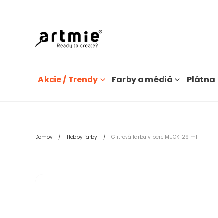
Dn
Akcie / Trendy
Farby a médiá
Plátna 
Domov
Hobby farby
Glitrová farba v pere MUCKI 29 ml