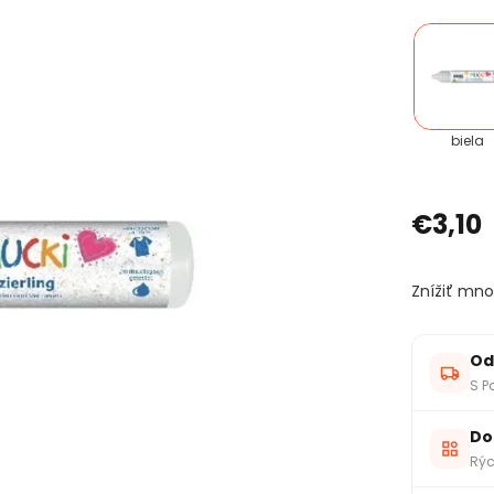
biela
€3,10
Znížiť mno
Od
S P
Do
Rýc