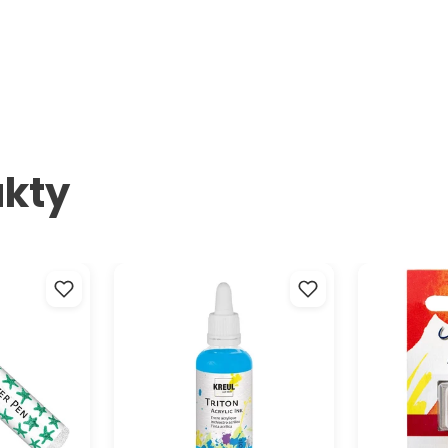
kty
 KREUL 29 m
Akrylový atrament Triton 40 ml
Akvarelové 
- KREUL
Student 1