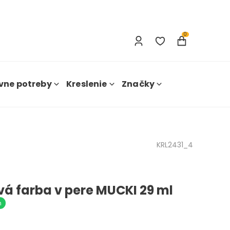
Prihlásenie
Nová registrácia
0
vne potreby
Kreslenie
Značky
KRL2431_4
vá farba v pere MUCKI 29 ml
m