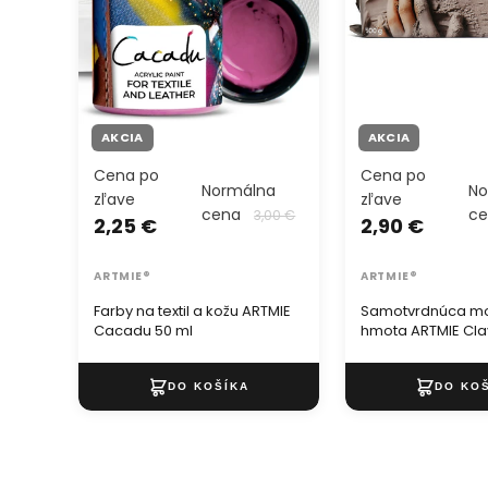
AKCIA
AKCIA
Cena po
Cena po
Normálna
No
zľave
zľave
cena
c
3,00 €
2,25 €
2,90 €
ARTMIE®
ARTMIE®
Farby na textil a kožu ARTMIE
Samotvrdnúca m
Cacadu 50 ml
hmota ARTMIE Cla
500 g