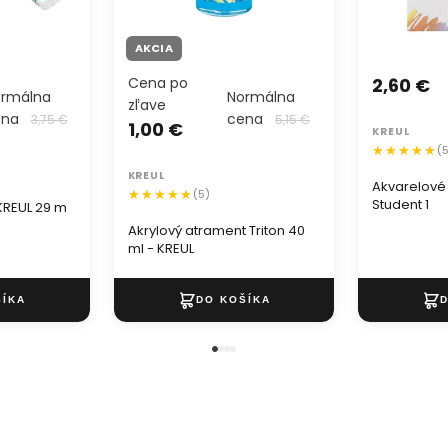
AKCIA
Cena po
2,60 €
rmálna
Normálna
zľave
ena
cena
3,75 €
5,15 €
1,00 €
KREUL
(
KREUL
Akvarelové
(5)
Student 1
 KREUL 29 m
Akrylový atrament Triton 40
ml - KREUL