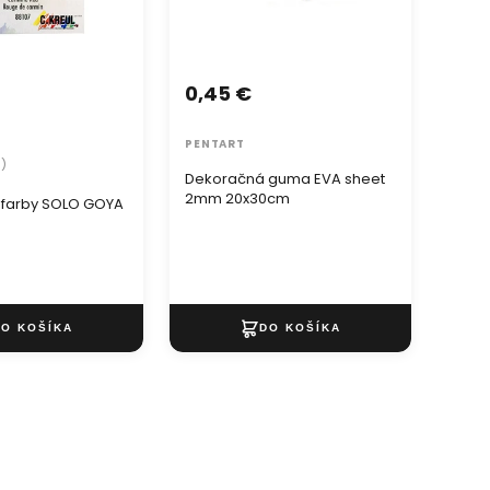
0,45 €
2,0
PENTART
ARTM
5)
Dekoračná guma EVA sheet
ARTM
2mm 20x30cm
plát
 farby SOLO GOYA