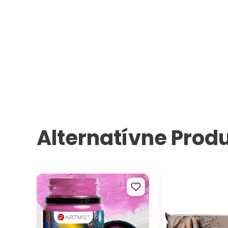
Alternatívne Prod
Farby na textil a kožu ARTMIE
Samotvrdnúca mo
Cacadu 50 ml
hmota ARTMIE Cla
500 g