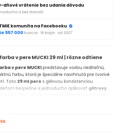
0-dňové vrátenie bez udania dôvodu
noducho a bez starostí
TMiE komunita na Facebooku
še 557 000
tvorcov · 16 krajín · od 2007
 farba v pere MUCKI 29 ml | rôzne odtiene
farba v pere MUCKI
predstavuje vodou riediteľnú,
fektnú farbu, ktorá je špeciálne navrhnutá pre tvorivé
etí. Toto
29 ml pero
s gélovou konzistenciou
deťom bezpečne a jednoducho aplikovať
glitrovy
ôzne povrchy, ako sú papier, kartón, drevo či textílie.
ej bezpečnej zložke je tento produkt ideálny pre deti,
obsahuje parabény, je bez lepku, laktózy a navyše je
by pre deti
sú perfektné pre školské projekty alebo
EUL
melecké práce.
MUCKI pero
je odolné proti rozliatiu a
ový efekt pridáva kreatívny rozmer k akémukoľvek