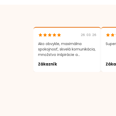
26. 03. 26
Ako obvykle, maximálna
Super
spokojnosť, skvelá komunikácia,
množstvo inšpirácie a
motivácie k tvorenie. Ďakujem
Zákazník
Záka
;)