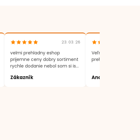
23. 03. 26
velmi prehladny eshop
Veľmi rýchle dodania,
prijemne ceny dobry sortiment
prehľadný eshop.
rychle dodanie nebol som si isty
produktom, volal som a vsetko
Zákazník
Andrea
mi vysvetlili a poradili