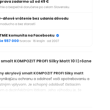
prava zadarmo už od 49 €
hle a bezpečné doručenie po celom Slovensku.
0-dňové vrátenie bez udania dôvodu
noducho a bez starostí
TMiE komunita na Facebooku
še 557 000
tvorcov · 16 krajín · od 2007
 smalt KOMPOZIT PROFI Silky Matt 10 l | rôzne
ny akrylový smalt KOMPOZIT PROFI Silky matt
vynikajúcu ochranu a odolnosť voči opotrebovaniu a
stným vplyvom. Je schopný odolávať čistiacim
om a dezinfekčným látkam. Jeho výhodou je, že
žiarivých a sýtych pigmentov, ktoré
exteriérové
POZIT obsahujú, nežltnú ani nezblednú s plynutím
lová smaltovacia farba
obsahuje okamžitý inhibítor