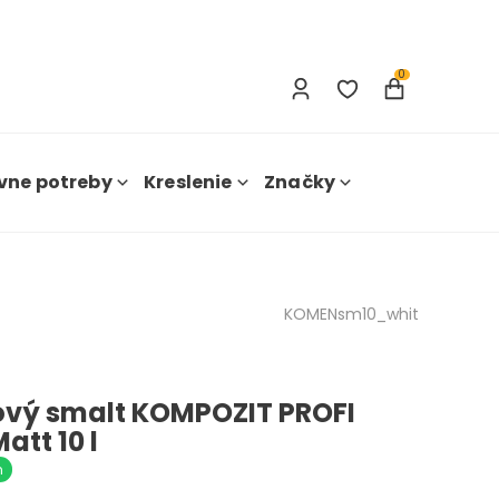
Prihlásenie
Nová registrácia
0
vne potreby
Kreslenie
Značky
KOMENsm10_whit
ový smalt KOMPOZIT PROFI
Matt 10 l
m