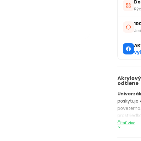
Do
Rýc
10
Jed
AR
vy
Akrylový
odtiene
Univerzál
poskytuje 
poveterno
prostriedk
žiadny zo 
Čítať viac
farby
KOM
času.
Akry