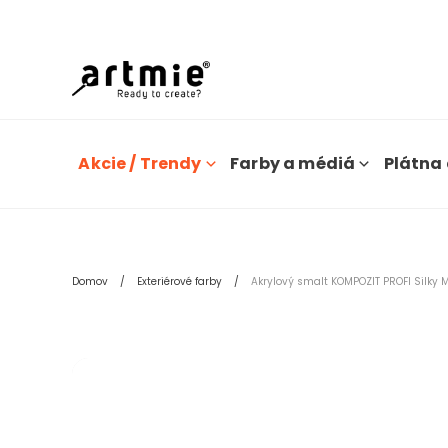
Dn
Akcie / Trendy
Farby a médiá
Plátna 
Domov
Exteriérové farby
Akrylový smalt KOMPOZIT PROFI Silky Ma