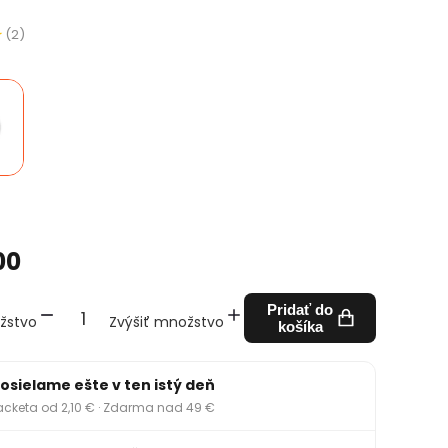
(2)
00
Pridať do
žstvo
Zvýšiť množstvo
košíka
osielame ešte v ten istý deň
acketa od 2,10 € · Zdarma nad 49 €