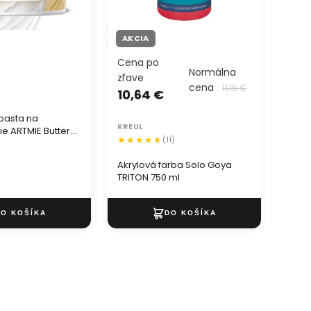
AKCIA
AKC
Cena po
Cen
Normálna
zľave
zľav
cena
11,15 €
10,64 €
1,0
 pasta na
KREUL
KREU
e ARTMIE Butter
(11)
Akrylová farba Solo Goya
Akryl
TRITON 750 ml
ml - 