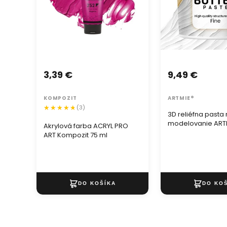
3,39 €
9,49 €
KOMPOZIT
ARTMIE®
(3)
3D reliéfna pasta
modelovanie ARTM
Akrylová farba ACRYL PRO
jemná
ART Kompozit 75 ml