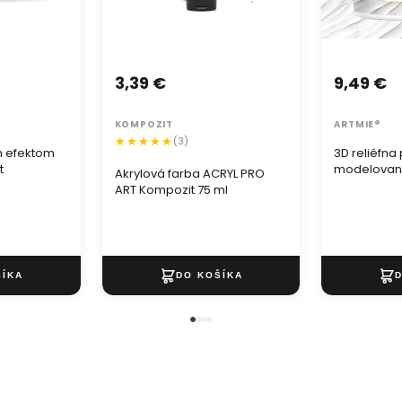
3,39 €
9,49 €
KOMPOZIT
ARTMIE®
(3)
m efektom
3D reliéfna
t
modelovani
Akrylová farba ACRYL PRO
jemná
ART Kompozit 75 ml