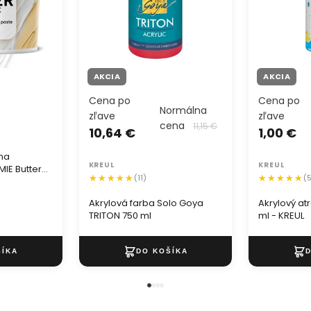
AKCIA
AKCIA
Cena po
Cena po
Normálna
zľave
zľave
cena
11,15 €
10,64 €
1,00 €
 na
KREUL
KREUL
IE Butter
(11)
(
Akrylová farba Solo Goya
Akrylový at
TRITON 750 ml
ml - KREUL