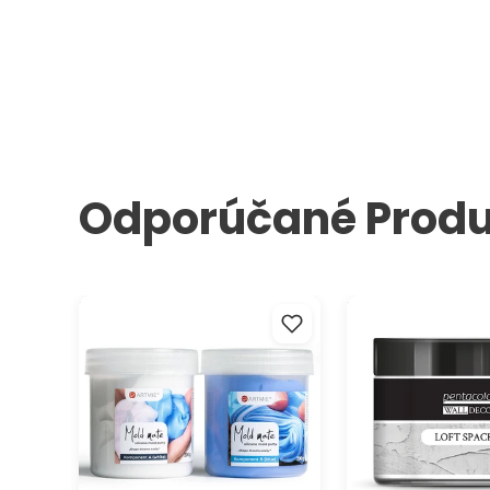
Odporúčané Produ
Tvarovací silikónový tmel
Tmel s betónový
ARTMIE Mold mate - sada 1:1
Wall Decor Pentart
400 g