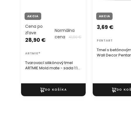
AKCIA
AKCIA
Cena po
3,69 €
Normálna
zľave
cena
41,90 €
28,90 €
PENTART
Tmel s betónový
ARTMIE®
Wall Decor Pentar
Tvarovací silikónový tmel
ARTMIE Mold mate - sada 1:1
400 g