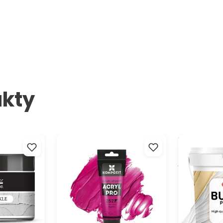
kty
m efektom
Akrylová farba ACRYL PRO ART
3D reliéfna 
Kompozit 75 ml
modelovanie
jemná