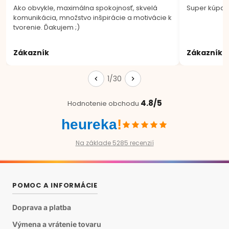
Ako obvykle, maximálna spokojnosť, skvelá
Super kúpa.
komunikácia, množstvo inšpirácie a motivácie k
tvorenie. Ďakujem ;)
Zákazník
Zákazník
1/30
4.8/5
Hodnotenie obchodu
heureka
!
Na základe 5285 recenzií
POMOC A INFORMÁCIE
Doprava a platba
Výmena a vrátenie tovaru