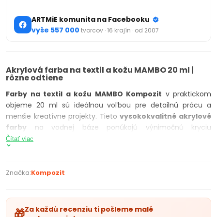
ARTMiE komunita na Facebooku
vyše 557 000
tvorcov · 16 krajín · od 2007
Akrylová farba na textil a kožu MAMBO 20 ml |
rôzne odtiene
Farby na textil a kožu MAMBO Kompozit
v praktickom
objeme 20 ml sú ideálnou voľbou pre detailnú prácu a
menšie kreatívne projekty. Tieto
vysokokvalitné akrylové
farby
na vodnej báze ponúkajú výnimočnú kryciu
schopnosť, sú bez zápachu a bezpečné aj pre deti, pričom
Čítať viac
spĺňajú normy pre detské hračky.
Sú vhodné na svetlé aj tmavé tkaniny (prírodné aj
Značka:
Kompozit
syntetické), kožu a náhradu kože, čo umožňuje široké
využitie – od dekorovania tričiek po úpravy módnych
doplnkov. Paleta
farieb MAMBO
obsahuje klasické odtiene,
Za každú recenziu ti pošleme malé
🎁
metalické efekty aj fluorescenčné farby. Ich miešateľnosť