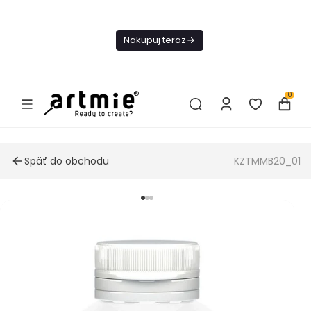
Dnes
Doprava
Nakupuj teraz
ZADARMO Od
49€
0
Späť do obchodu
KZTMMB20_01