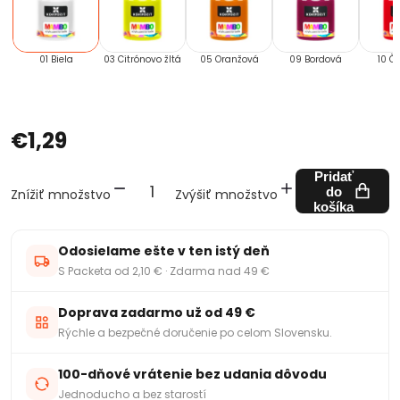
01 Biela
03 Citrónovo žltá
05 Oranžová
09 Bordová
10 Č
€1,29
Pridať
do
Znížiť množstvo
Zvýšiť množstvo
košíka
Odosielame ešte v ten istý deň
S Packeta od 2,10 € · Zdarma nad 49 €
Doprava zadarmo už od 49 €
Rýchle a bezpečné doručenie po celom Slovensku.
100-dňové vrátenie bez udania dôvodu
Jednoducho a bez starostí