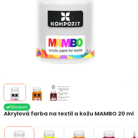
Skladom
Akrylová farba na textil a kožu MAMBO 20 ml