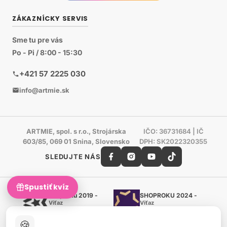
ZÁKAZNÍCKY SERVIS
Sme tu pre vás
Po - Pi / 8:00 - 15:30
+421 57 2225 030
info@artmie.sk
ARTMIE, spol. s r.o., Strojárska
IČO: 36731684 | IČ
603/85, 069 01 Snina, Slovensko
DPH: SK2022320355
SLEDUJTE NÁS
Spustiť kvíz
Shoproku 2019 -
SHOPROKU 2024 -
Víťaz
Víťaz
Ručné práca a tvorenie
Ručné práca a tvorenie
🍪
Zlatý certifikát Heureka