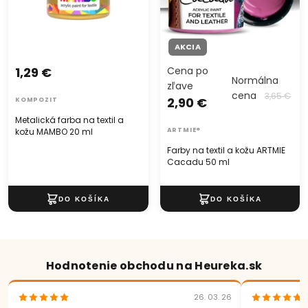
AKCIA
1,29 €
Cena po
Normálna
zľave
cena
3,65 €
2,90 €
KOMPOZIT
Metalická farba na textil a
kožu MAMBO 20 ml
ARTMIE®
Farby na textil a kožu ARTMIE
Cacadu 50 ml
Hodnotenie obchodu na Heureka.sk
26. 03. 26